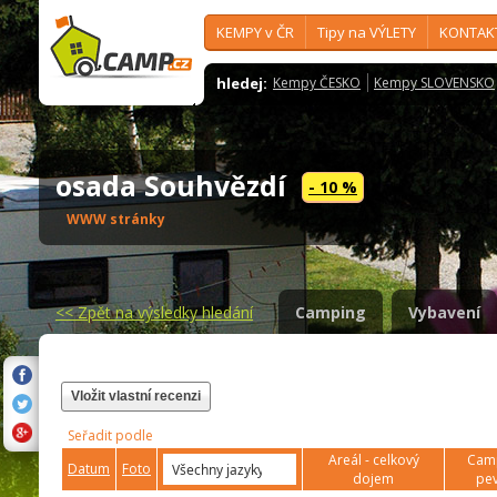
KEMPY v ČR
Tipy na VÝLETY
KONTAK
hledej:
Kempy ČESKO
Kempy SLOVENSKO
osada Souhvězdí
- 10 %
WWW stránky
<<
Zpět na výsledky hledání
Camping
Vybavení
Vložit vlastní recenzi
Seřadit podle
Areál - celkový
Camp
Datum
Foto
dojem
pev