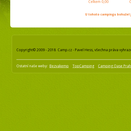
Celkem
0,00
U tohoto campingu bohužel j
Copyright© 2009 - 2018 Camp.cz - Pavel Hess, všechna práva vyhraz
Ostatní naše weby:
Bezvakemp
TopCamping
Camping Oase Pra