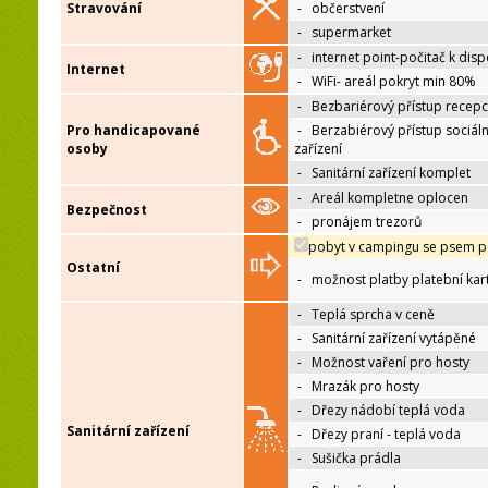
Stravování
-
občerstvení
-
supermarket
-
internet point-počitač k disp
Internet
-
WiFi- areál pokryt min 80%
-
Bezbariérový přístup recep
Pro handicapované
-
Berzabiérový přístup sociáln
osoby
zařízení
-
Sanitární zařízení komplet
-
Areál kompletne oplocen
Bezpečnost
-
pronájem trezorů
pobyt v campingu se psem p
Ostatní
-
možnost platby platební kar
-
Teplá sprcha v ceně
-
Sanitární zařízení vytápěné
-
Možnost vaření pro hosty
-
Mrazák pro hosty
-
Dřezy nádobí teplá voda
Sanitární zařízení
-
Dřezy praní - teplá voda
-
Sušička prádla