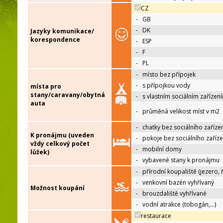
CZ
-
GB
-
DK
Jazyky komunikace/
korespondence
-
ESP
-
F
-
PL
-
místo bez přípojek
-
s přípojkou vody
místa pro
stany/caravany/obytná
-
s vlastním sociálním zařízen
auta
-
průměná velikost míst v m2
-
chatky bez sociálního zaříze
K pronájmu (uveden
-
pokoje bez sociálního zaříze
vždy celkový počet
-
mobilní domy
lůžek)
-
vybavené stany k pronájmu
-
přírodní koupaliště (jezero, 
-
venkovní bazén vyhřívaný
Možnost koupání
-
brouzdaliště vyhřívané
-
vodní atrakce (tobogán,…)
restaurace