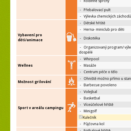
-
Rodinné sprchy
-
Přebalovací pult
-
Výlevka chemických záchodů
-
Dětské hřiště
-
Herna- miniclub pro děti
Vybavení pro
-
Diskotéka
děti/animace
-
Organizovaný program/ výle
dospělé
-
Whirpool
Wellnes
-
Masáže
-
Centrum péče o tělo
-
Ohniště možno přímo u sta
Možnost grilování
-
Barbecue povoleno
-
Volejbal
-
Basketbal
-
Víceúčelové hřiště
Sport v areálu campingu
-
Minigolf
Kulečník
-
Půjčovna kol
-
Fotbalové hřiště