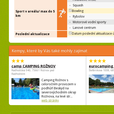
-
Squash
Bowling
Sport v areálu/ max do 5
km
-
Rybolov
-
Motorové vodní sporty
-
Lanové centrum
Datum poslední aktualizace 
Poslední aktualizace
Kempy, které by Vás také mohly zajímat
camp CAMPING ROŽNOV
eurocamping 
Radhošťská 940, 75661 Rožnov pod
Štefánikova 1008, 68
Radhoštěm
Camping Rožnov s
celoročním provozem v
podhůří Beskyd na
severovýchodním okraji
Rožnova, na levé str...
web stránky