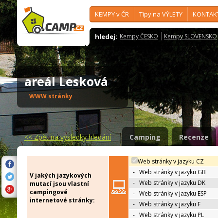
KEMPY v ČR
Tipy na VÝLETY
KONTAK
hledej:
Kempy ČESKO
Kempy SLOVENSKO
areál Lesková
WWW stránky
<<
Zpět na výsledky hledání
Camping
Recenze
Web stránky v jazyku CZ
-
Web stránky v jazyku GB
V jakých jazykových
-
Web stránky v jazyku DK
mutací jsou vlastní
campingové
-
Web stránky v jazyku ESP
internetové stránky:
-
Web stránky v jazyku F
-
Web stránky v jazyku PL