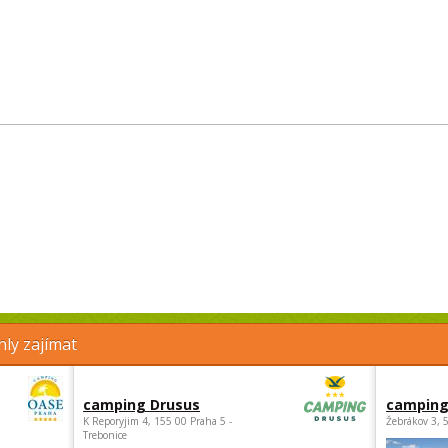
ly zajímat
camping Drusus
camping
K Reporyjim 4, 155 00 Praha 5 -
Žebrákov 3, 
Trebonice