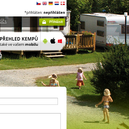
*přihlášen:
nepřihlášen
ů ČR
Přihlásit