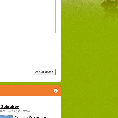
 Žebrákov
58291 Světlá nad Sázavou
Camping Žebrákov je