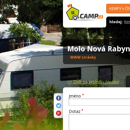
KEMPY v ČR
hledej:
Ke
Molo Nová Raby
WWW stránky
<<
Zpět na výsledky hledání
*
Jméno
*
Dotaz