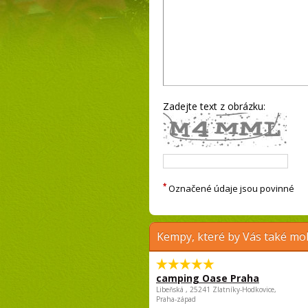
Zadejte text z obrázku:
*
Označené údaje jsou povinné
Kempy, které by Vás také moh
camping Oase Praha
Libeňská , 25241 Zlatníky-Hodkovice,
Praha-západ