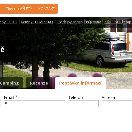
Tipy na VÝLETY
KONTAKT
mpy ČESKO
Kempy SLOVENSKO
Prodejny-servis
Půjčovny
ASOCIACE kemp
ně
Camping
Recenze
Poptávka informací
*
Email
Telefon
Adresa