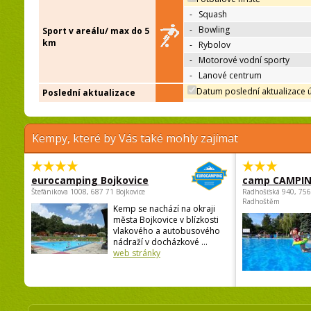
-
Squash
-
Bowling
Sport v areálu/ max do 5
km
-
Rybolov
-
Motorové vodní sporty
-
Lanové centrum
Datum poslední aktualizace 
Poslední aktualizace
Kempy, které by Vás také mohly zajímat
eurocamping Bojkovice
camp CAMPI
Štefánikova 1008, 687 71 Bojkovice
Radhošťská 940, 75
Radhoštěm
Kemp se nachází na okraji
města Bojkovice v blízkosti
vlakového a autobusového
nádraží v docházkové ...
web stránky