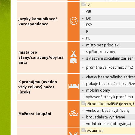
CZ
-
GB
-
DK
Jazyky komunikace/
korespondence
-
ESP
-
F
-
PL
-
místo bez přípojek
-
s přípojkou vody
místa pro
stany/caravany/obytná
-
s vlastním sociálním zařízen
auta
-
průměná velikost míst v m2
-
chatky bez sociálního zaříze
K pronájmu (uveden
-
pokoje bez sociálního zaříze
vždy celkový počet
-
mobilní domy
lůžek)
-
vybavené stany k pronájmu
přírodní koupaliště (jezero, ř
-
venkovní bazén vyhřívaný
Možnost koupání
-
brouzdaliště vyhřívané
-
vodní atrakce (tobogán,…)
restaurace