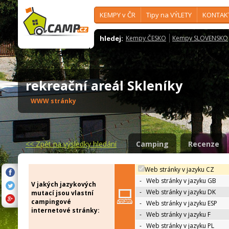
KEMPY v ČR
Tipy na VÝLETY
KONTAK
hledej:
Kempy ČESKO
Kempy SLOVENSKO
rekreační areál Skleníky
WWW stránky
<<
Zpět na výsledky hledání
Camping
Recenze
Web stránky v jazyku CZ
-
Web stránky v jazyku GB
V jakých jazykových
-
Web stránky v jazyku DK
mutací jsou vlastní
campingové
-
Web stránky v jazyku ESP
internetové stránky:
-
Web stránky v jazyku F
-
Web stránky v jazyku PL