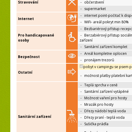
Stravování
-
občerstvení
-
supermarket
-
internet point-počitač k disp
Internet
-
WiFi- areál pokryt min 80%
-
Bezbariérový přístup recep
Pro handicapované
-
Berzabiérový přístup sociáln
osoby
zařízení
-
Sanitární zařízení komplet
-
Areál kompletne oplocen
Bezpečnost
-
pronájem trezorů
pobyt v campingu se psem p
Ostatní
-
možnost platby platební kar
-
Teplá sprcha v ceně
-
Sanitární zařízení vytápěné
-
Možnost vaření pro hosty
-
Mrazák pro hosty
-
Dřezy nádobí teplá voda
Sanitární zařízení
-
Dřezy praní - teplá voda
-
Sušička prádla