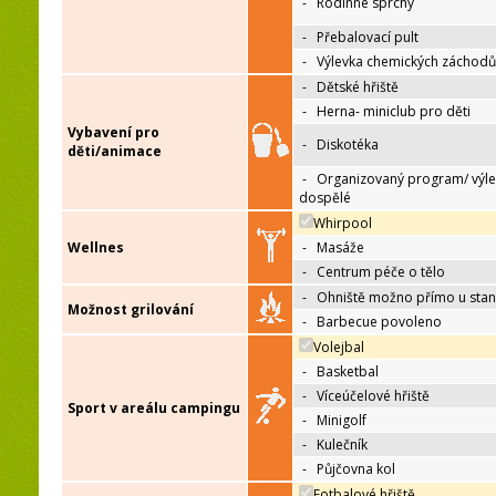
-
Rodinné sprchy
-
Přebalovací pult
-
Výlevka chemických záchodů
-
Dětské hřiště
-
Herna- miniclub pro děti
Vybavení pro
-
Diskotéka
děti/animace
-
Organizovaný program/ výle
dospělé
Whirpool
Wellnes
-
Masáže
-
Centrum péče o tělo
-
Ohniště možno přímo u sta
Možnost grilování
-
Barbecue povoleno
Volejbal
-
Basketbal
-
Víceúčelové hřiště
Sport v areálu campingu
-
Minigolf
-
Kulečník
-
Půjčovna kol
Fotbalové hřiště