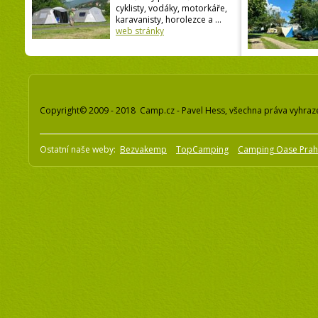
cyklisty, vodáky, motorkáře,
karavanisty, horolezce a ...
web stránky
Copyright© 2009 - 2018 Camp.cz - Pavel Hess, všechna práva vyhraz
Ostatní naše weby:
Bezvakemp
TopCamping
Camping Oase Pra