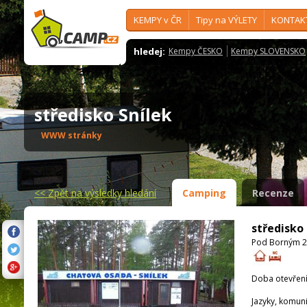
KEMPY v ČR
Tipy na VÝLETY
KONTAK
hledej:
Kempy ČESKO
Kempy SLOVENSKO
středisko Snílek
WWW stránky
<<
Zpět na výsledky hledání
Camping
Recenze
středisko 
Pod Borným 22
Doba otevření
Jazyky, komun