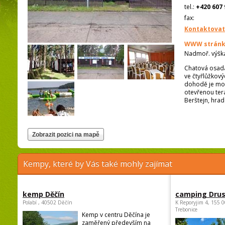
tel.:
+420 607 
fax:
Kontaktovat
WWW stránk
Nadmoř. výšk
Chatová osada
ve čtyřlůžkov
dohodě je možn
otevřenou tera
Berštejn, hra
Kempy, které by Vás také mohly zajímat
kemp Děčín
camping Dru
Polabí , 40502 Děčín
K Reporyjim 4, 155 0
Trebonice
Kemp v centru Děčína je
zaměřený především na