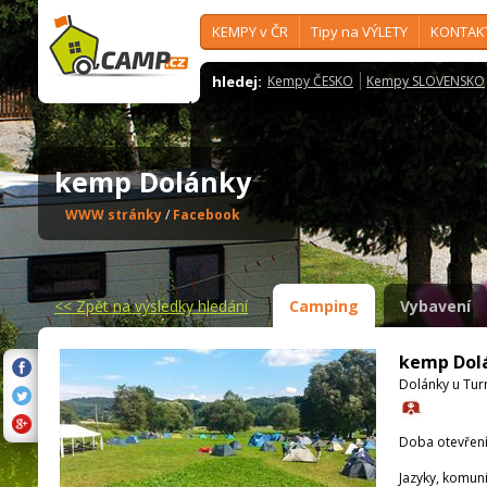
KEMPY v ČR
Tipy na VÝLETY
KONTAK
hledej:
Kempy ČESKO
Kempy SLOVENSKO
kemp Dolánky
WWW stránky
/
Facebook
<<
Zpět na výsledky hledání
Camping
Vybavení
kemp Dol
Dolánky u Tur
Doba otevření
Jazyky, komun