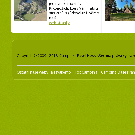
jediným kempem v
Krkonoších, který Vám nabízí
strávení Vaší dovolené přímo
na ú...
web stránky
Copyright© 2009 - 2018 Camp.cz - Pavel Hess, všechna práva vyhraz
Ostatní naše weby:
Bezvakemp
TopCamping
Camping Oase Pra