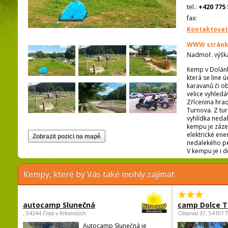
tel.:
+420 775 
fax:
Kontaktovat
WWW stránk
Nadmoř. výšk
Kemp v Dolánk
která se line 
karavanů či ob
velice vyhled
Zřícenina hra
Turnova. Z tu
vyhlídka nedal
kempu je zázem
elektrické ene
nedalekého pe
V kempu je i d
Kempy, které by Vás také mohly zajímat
autocamp Slunečná
camp Dolce T
, 54344 Čistá v Krkonoších
Oblanov 37, 54101 
Autocamp Slunečná je