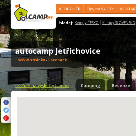
KEMPY v ČR
Tipy na VÝLETY
KONTAK
hledej:
Kempy ČESKO
Kempy SLOVENSKO
autocamp Jetřichovice
WWW stránky
/
Facebook
<<
Zpět na výsledky hledání
Camping
Recenze