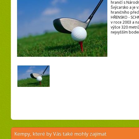
hraničí s Náro
Švýcarsko a je 
hraničního pře
HŘENSKO - SCHM
v roce 2003 a n
výšce 320 metrů
nejvyšším bodem
Kempy, které by Vás také mohly zajímat