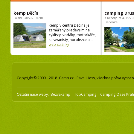
kemp Děčín
camping Dru
Polabí , 40502 Děčín
K Reporyjim 4, 155 0
Trebonice
Kemp v centru Děčína je
zaměřený především na
cyklisty, vodáky, motorkáře,
karavanisty, horolezce a ...
web stránky
Copyright© 2009 - 2018 Camp.cz - Pavel Hess, všechna práva vyhraz
Ostatní naše weby:
Bezvakemp
TopCamping
Camping Oase Pra