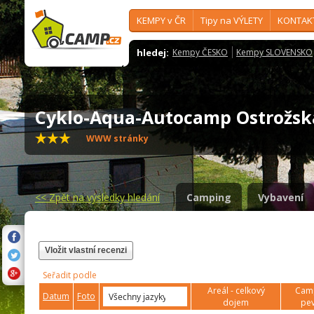
KEMPY v ČR
Tipy na VÝLETY
KONTAK
hledej:
Kempy ČESKO
Kempy SLOVENSKO
Cyklo-Aqua-Autocamp Ostrožs
WWW stránky
<<
Zpět na výsledky hledání
Camping
Vybavení
Vložit vlastní recenzi
Seřadit podle
Areál - celkový
Camp
Datum
Foto
dojem
pev