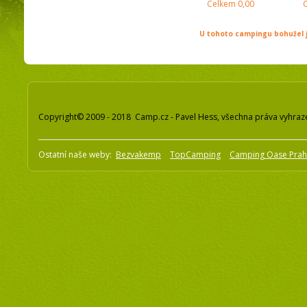
Celkem
0,00
U tohoto campingu bohužel j
Copyright© 2009 - 2018 Camp.cz - Pavel Hess, všechna práva vyhraz
Ostatní naše weby:
Bezvakemp
TopCamping
Camping Oase Pra