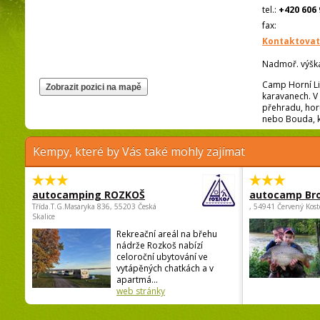
tel.:
+420 606 
fax:
Kontaktovat
Nadmoř. výšk
Camp Horní Lip
karavanech. V 
přehradu, horu
nebo Bouda, k
Kempy, které by Vás také mohly zajímat
autocamping ROZKOŠ
autocamp Br
Třída.T.G.Masaryka 836, 55203 Česká
, 54941 Červený Kost
Skalice
Rekreační areál na břehu
nádrže Rozkoš nabízí
celoroční ubytování ve
vytápěných chatkách a v
apartmá...
web stránky