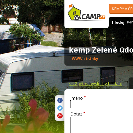
KEMPY v ČR
hledej:
Ke
kemp Zelené úd
WWW stránky
<<
Zpět na výsledky hledání
*
Jméno
*
Dotaz