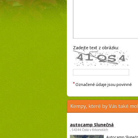
Zadejte text z obrázku:
*
Označené údaje jsou povinné
Kempy, které by Vás také moh
autocamp Slunečná
, 54344 Čistá v Krkonoších
Autocamp Slunečn