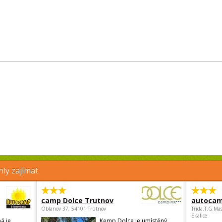
ly zajímat
camp Dolce Trutnov
autocam
Oblanov 37, 54101 Trutnov
Třída.T.G.Ma
Skalice
á je
Kemp Dolce je umístěný