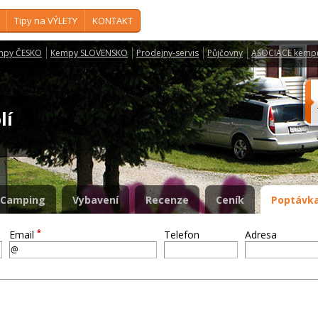
Tipy na VÝLETY
KONTAKT
mpy ČESKO
Kempy SLOVENSKO
Prodejny-servis
Půjčovny
ASOCIACE kemp
olí
Camping
Vybavení
Recenze
Ceník
Poptávka
*
Email
Telefon
Adresa