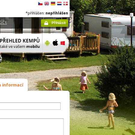
*přihlášen:
nepřihlášen
ů ČR
Přihlásit
 informací