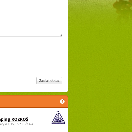
ping ROZKOŠ
saryka 836, 55203 Česká