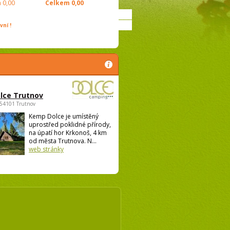
m
0,00
Celkem
0,00
ní !
lce Trutnov
 54101 Trutnov
Kemp Dolce je umístěný
uprostřed poklidné přírody,
na úpatí hor Krkonoš, 4 km
od města Trutnova. N...
web stránky