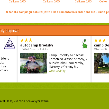
Celkem
0,00
Celkem
0,00
Celkem
0,00
Celke
U tohoto campingu bohužel ještě nikdo komentář/recenzi nenapsal. Buďte prv
ly zajímat
autocamp Brodský
camp Do
, 54941 Červený Kostelec
Oblanov 37,
Kemp Brodský se nachází
a břehu
uprostřed krásné přírody, v
ízí
blízkém okolí jsou zámky,
ní ve
kláštery, zříceniny h...
ch a v
web stránky
avel Hess, všechna práva vyhrazena