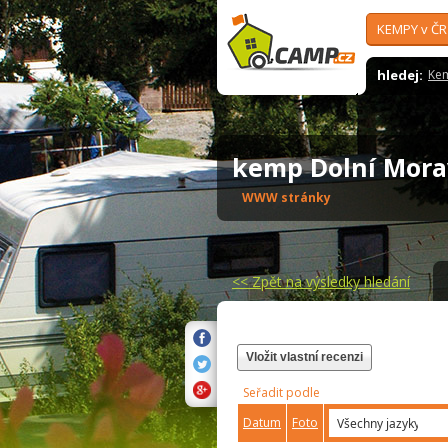
KEMPY v ČR
hledej:
Ke
kemp Dolní Mor
WWW stránky
<<
Zpět na výsledky hledání
Vložit vlastní recenzi
Seřadit podle
Datum
Foto