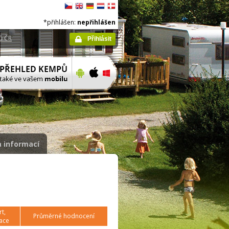
*přihlášen:
nepřihlášen
ů ČR
Přihlásit
 informací
t,
Průměrné hodnocení
ace