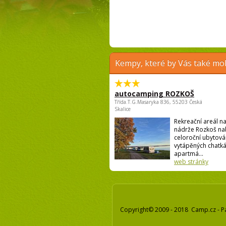
Kempy, které by Vás také moh
autocamping ROZKOŠ
Třída.T.G.Masaryka 836, 55203 Česká
Skalice
Rekreační areál n
nádrže Rozkoš nab
celoroční ubytová
vytápěných chatká
apartmá...
web stránky
Copyright© 2009 - 2018 Camp.cz - P