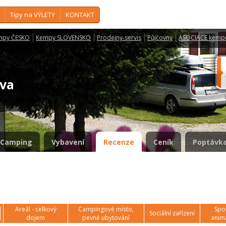
Tipy na VÝLETY
KONTAKT
mpy ČESKO
Kempy SLOVENSKO
Prodejny-servis
Půjčovny
ASOCIACE kemp
ava
Camping
Vybavení
Recenze
Ceník
Poptávka
Areál - celkový
Campingové místo,
Spor
Sociální zařízení
dojem
pevné ubytování
anim