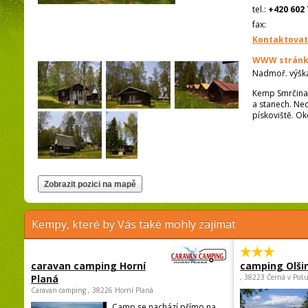
tel.:
+420 602 
fax:
Kontaktovat
WWW stránk
Nadmoř. výšk
Kemp Smrčina 
a stanech. Ned
pískoviště. Ok
Kempy, které by Vás také mohly zajímat
caravan camping Horní
camping Olši
Planá
, 38223 Černá v Poš
Caravan camping , 38226 Horní Planá
Camp se nachází přímo na