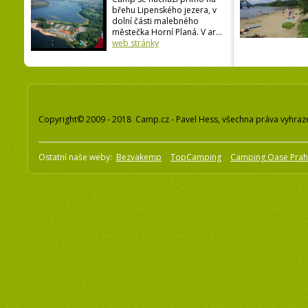
břehu Lipenského jezera, v
dolní části malebného
městečka Horní Planá. V ar...
web stránky
Copyright© 2009 - 2018 Camp.cz - Pavel Hess, všechna práva vyhraz
Ostatní naše weby:
Bezvakemp
TopCamping
Camping Oase Pra