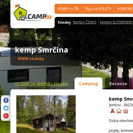
KEMPY v ČR
Tipy na VÝLETY
KONTAK
hledej:
Kempy ČESKO
Kempy SLOVENSKO
kemp Smrčina
WWW stránky
<<
Zpět na výsledky hledání
Camping
Recenze
kemp Smr
Jenišov , 3822
Doba otevření
Jazyky, komun