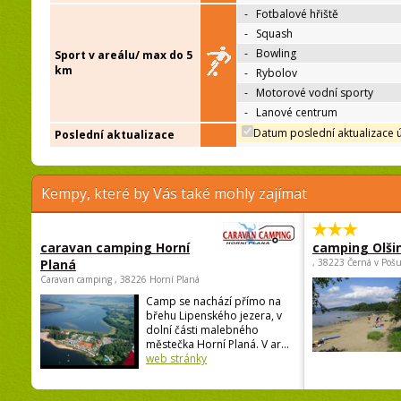
-
Fotbalové hřiště
-
Squash
-
Bowling
Sport v areálu/ max do 5
km
-
Rybolov
-
Motorové vodní sporty
-
Lanové centrum
Datum poslední aktualizace 
Poslední aktualizace
Kempy, které by Vás také mohly zajímat
caravan camping Horní
camping Olši
Planá
, 38223 Černá v Poš
Caravan camping , 38226 Horní Planá
Camp se nachází přímo na
břehu Lipenského jezera, v
dolní části malebného
městečka Horní Planá. V ar...
web stránky