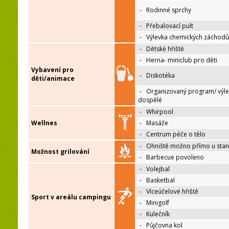
-
Rodinné sprchy
-
Přebalovací pult
-
Výlevka chemických záchodů
-
Dětské hřiště
-
Herna- miniclub pro děti
Vybavení pro
-
Diskotéka
děti/animace
-
Organizovaný program/ výle
dospělé
-
Whirpool
Wellnes
-
Masáže
-
Centrum péče o tělo
-
Ohniště možno přímo u sta
Možnost grilování
-
Barbecue povoleno
-
Volejbal
-
Basketbal
-
Víceúčelové hřiště
Sport v areálu campingu
-
Minigolf
-
Kulečník
-
Půjčovna kol