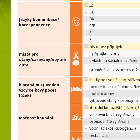
CZ
-
GB
-
DK
Jazyky komunikace/
korespondence
-
ESP
-
F
-
PL
místo bez přípojek
-
s přípojkou vody
místa pro
stany/caravany/obytná
-
s vlastním sociálním zařízen
auta
-
průměná velikost míst v m2
chatky bez sociálního zařízen
K pronájmu (uveden
-
pokoje bez sociálního zaříze
vždy celkový počet
-
mobilní domy
lůžek)
-
vybavené stany k pronájmu
přírodní koupaliště (jezero, ř
-
venkovní bazén vyhřívaný
Možnost koupání
-
brouzdaliště vyhřívané
-
vodní atrakce (tobogán,…)
-
restaurace