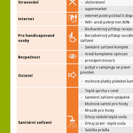
Stravování
-
občerstvení
-
supermarket
-
internet point-počitač k disp
Internet
-
WiFi- areál pokryt min 80%
-
Bezbariérový přístup recep
Pro handicapované
-
Berzabiérový přístup sociáln
osoby
zařízení
-
Sanitární zařízení komplet
-
Areál kompletne oplocen
Bezpečnost
-
pronájem trezorů
-
pobyt v campingu se psem
povolen
Ostatní
-
možnost platby platební kar
-
Teplá sprcha v ceně
-
Sanitární zařízení vytápěné
-
Možnost vaření pro hosty
-
Mrazák pro hosty
-
Dřezy nádobí teplá voda
Sanitární zařízení
-
Dřezy praní - teplá voda
-
Sušička prádla