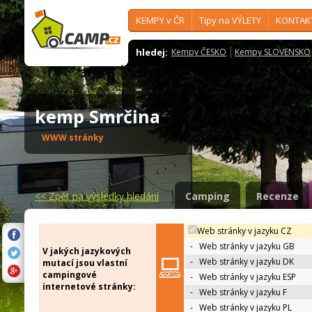
KEMPY v ČR
Tipy na VÝLETY
KONTAK
hledej:
Kempy ČESKO
Kempy SLOVENSKO
kemp Smrčina
WWW stránky
<<
Zpět na výsledky hledání
Camping
Recenze
Web stránky v jazyku CZ
-
Web stránky v jazyku GB
V jakých jazykových
-
Web stránky v jazyku DK
mutací jsou vlastní
campingové
-
Web stránky v jazyku ESP
internetové stránky:
-
Web stránky v jazyku F
-
Web stránky v jazyku PL