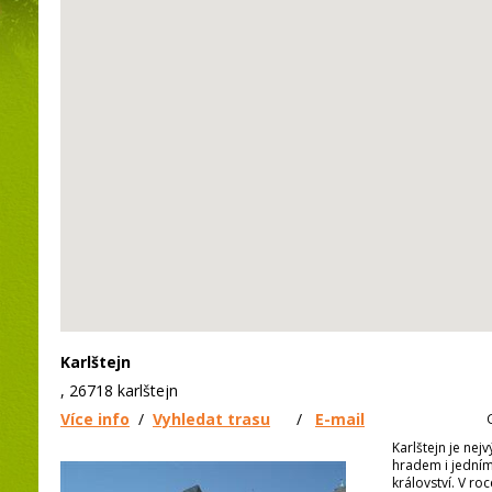
Karlštejn
, 26718 karlštejn
Více info
/
Vyhledat trasu
/
E-mail
Karlštejn je ne
hradem i jední
království. V ro