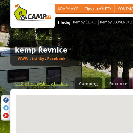
KEMPY v ČR
Tipy na VÝLETY
KONTAK
hledej:
Kempy ČESKO
Kempy SLOVENSKO
kemp Řevnice
WWW stránky
/
Facebook
<<
Zpět na výsledky hledání
Camping
Recenze