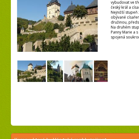
vybudovat ve tř
český král a císa
Nejnižší stupeň
obývané císaře
družinou, předs
Na druhém stupn
Panny Marie a 
spojená soukro