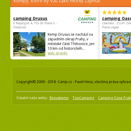
Kempy, které by Vás také mohly zajímat
camping Drusus
camping Oas
K Reporyjim 4, 155 00 Praha 5 -
Libeňská , 25241 Zla
Trebonice
Praha-západ
Kemp Drusus se nachází na
západním okraji Prahy, v
městské části Třebonice, jen
10 km od historickéh...
web stránky
Copyright© 2009 - 2018 Camp.cz - Pavel Hess, všechna práva vyhraz
Ostatní naše weby:
Bezvakemp
TopCamping
Camping Oase Pra