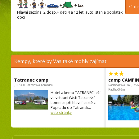
/ 1 d
Hlavní sezóna: 2 dosp.+ děti 4 a 12 let, auto, stan a poplatek
obci
Kempy, které by Vás také mohly zajímat
Tatranec camp
camp CAMPI
, 05960 Tatranská Lomnica
Radhošťská 940, 75
Radhoštěm
Hotel a kemp TATRANEC leží
ve vstupní části Tatranské
Lomnice při hlavní cestě z
Popradu do Tatransk...
web stránky