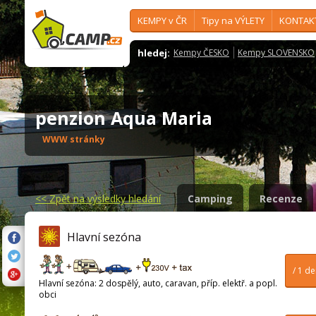
KEMPY v ČR
Tipy na VÝLETY
KONTAK
hledej:
Kempy ČESKO
Kempy SLOVENSKO
penzion Aqua Maria
WWW stránky
<<
Zpět na výsledky hledání
Camping
Recenze
Hlavní sezóna
/ 1 d
Hlavní sezóna: 2 dospělý, auto, caravan, příp. elektř. a popl.
obci