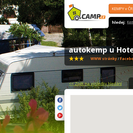
KEMPY v ČR
hledej:
Ke
autokemp u Hote
WWW stránky
/
Faceb
<<
Zpět na výsledky hledání