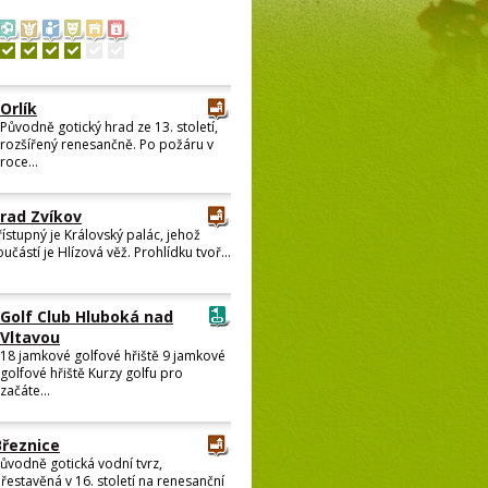
Orlík
Původně gotický hrad ze 13. století,
rozšířený renesančně. Po požáru v
roce...
rad Zvíkov
řístupný je Královský palác, jehož
oučástí je Hlízová věž. Prohlídku tvoř...
Golf Club Hluboká nad
Vltavou
18 jamkové golfové hřiště 9 jamkové
golfové hřiště Kurzy golfu pro
začáte...
Březnice
ůvodně gotická vodní tvrz,
řestavěná v 16. století na renesanční