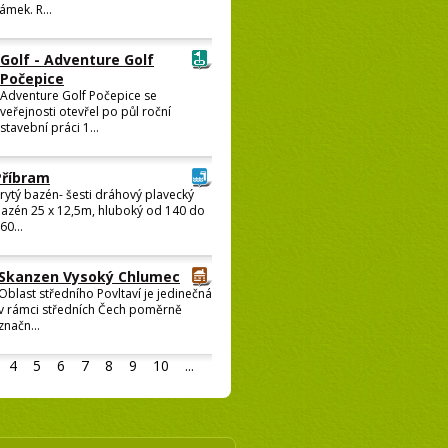
ámek. R...
Golf - Adventure Golf
Počepice
Adventure Golf Počepice se
veřejnosti otevřel po půl roční
stavební práci 1...
Příbram
rytý bazén- šesti dráhový plavecký
azén 25 x 12,5m, hluboký od 140 do
60...
Skanzen Vysoký Chlumec
Oblast středního Povltaví je jedinečná
v rámci středních Čech poměrně
značn...
4
5
6
7
8
9
10
...