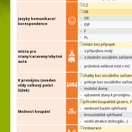
CZ
GB
-
DK
Jazyky komunikace/
korespondence
-
ESP
-
F
-
PL
místo bez přípojek
-
s přípojkou vody
místa pro
stany/caravany/obytná
-
s vlastním sociálním zařízen
auta
-
průměná velikost míst v m2
chatky bez sociálního zařízen
K pronájmu (uveden
-
pokoje bez sociálního zaříze
vždy celkový počet
-
mobilní domy
lůžek)
-
vybavené stany k pronájmu
přírodní koupaliště (jezero, ř
-
venkovní bazén vyhřívaný
Možnost koupání
-
brouzdaliště vyhřívané
-
vodní atrakce (tobogán,…)
restaurace