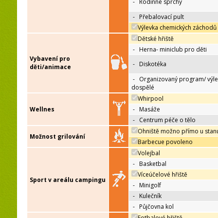
-
Rodinné sprchy
-
Přebalovací pult
Výlevka chemických záchodů
Dětské hřiště
-
Herna- miniclub pro děti
Vybavení pro
-
Diskotéka
děti/animace
-
Organizovaný program/ výle
dospělé
Whirpool
Wellnes
-
Masáže
-
Centrum péče o tělo
Ohniště možno přímo u stan
Možnost grilování
Barbecue povoleno
Volejbal
-
Basketbal
Víceúčelové hřiště
Sport v areálu campingu
-
Minigolf
-
Kulečník
-
Půjčovna kol
Fotbalové hřiště