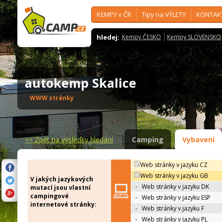
KEMPY v ČR
Tipy na VÝLETY
KONTAK
hledej:
Kempy ČESKO
Kempy SLOVENSKO
autokemp Skalice
WWW stránky
<<
Zpět na výsledky hledání
Camping
Vybavení
Web stránky v jazyku CZ
Web stránky v jazyku GB
V jakých jazykových
-
Web stránky v jazyku DK
mutací jsou vlastní
campingové
-
Web stránky v jazyku ESP
internetové stránky:
-
Web stránky v jazyku F
-
Web stránky v jazyku PL