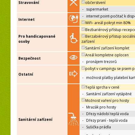
Stravování
občerstvení
-
supermarket
-
internet point-počitač k disp
Internet
WiFi- areál pokryt min 80%
Bezbariérový přístup recepc
Pro handicapované
Berzabiérový přístup sociáln
osoby
zařízení
Sanitární zařízení komplet
Areál kompletne oplocen
Bezpečnost
-
pronájem trezorů
pobyt v campingu se psem p
Ostatní
-
možnost platby platební kar
Teplá sprcha v ceně
-
Sanitární zařízení vytápěné
Možnost vaření pro hosty
-
Mrazák pro hosty
-
Dřezy nádobí teplá voda
Sanitární zařízení
-
Dřezy praní - teplá voda
-
Sušička prádla