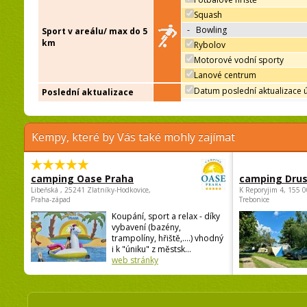
Squash
-
Bowling
Sport v areálu/ max do 5
km
Rybolov
Motorové vodní sporty
Lanové centrum
Datum poslední aktualizace 
Poslední aktualizace
Kempy, které by Vás také mohly zajímat
camping Oase Praha
camping Dru
Libeňská , 25241 Zlatníky-Hodkovice,
K Reporyjim 4, 155 0
Praha-západ
Trebonice
Koupání, sport a relax - díky
vybavení (bazény,
trampolíny, hřiště,....) vhodný
i k "úniku" z městsk...
web stránky