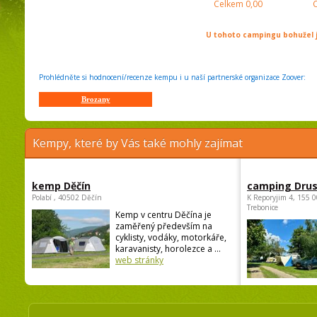
Celkem
0,00
U tohoto campingu bohužel j
Prohlédněte si hodnocení/recenze kempu i u naší partnerské organizace Zoover:
Brozany
Kempy, které by Vás také mohly zajímat
kemp Děčín
camping Dru
Polabí , 40502 Děčín
K Reporyjim 4, 155 0
Trebonice
Kemp v centru Děčína je
zaměřený především na
cyklisty, vodáky, motorkáře,
karavanisty, horolezce a ...
web stránky