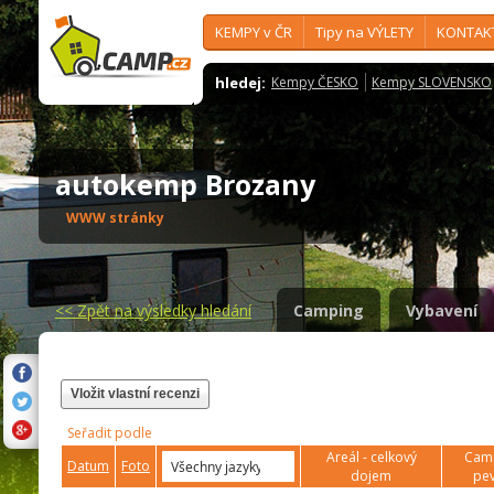
KEMPY v ČR
Tipy na VÝLETY
KONTAK
hledej:
Kempy ČESKO
Kempy SLOVENSKO
autokemp Brozany
WWW stránky
<<
Zpět na výsledky hledání
Camping
Vybavení
Vložit vlastní recenzi
Seřadit podle
Areál - celkový
Camp
Datum
Foto
dojem
pev