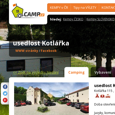
KEMPY v ČR
Tipy na VÝLETY
KONTAK
hledej:
Kempy ČESKO
Kempy SLOVENSKO
usedlost Kotlářka
WWW stránky
/
Facebook
<<
Zpět na výsledky hledání
Camping
Vybavení
usedlost 
Kotlářka 115 
Doba otevření
Jazyky, komun