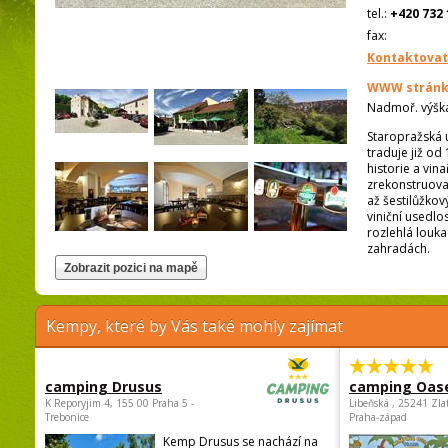
tel.:
+420 732 
fax:
Kontaktovat
WWW stránk
Nadmoř. výšk
Staropražská u
traduje již od
historie a vin
zrekonstruova
až šestilůžkov
viniční usedlo
rozlehlá louka
zahradách.
Kempy, které by Vás také mohly zajímat
camping Drusus
camping Oas
K Reporyjim 4, 155 00 Praha 5 -
Libeňská , 25241 Zla
Trebonice
Praha-západ
Kemp Drusus se nachází na