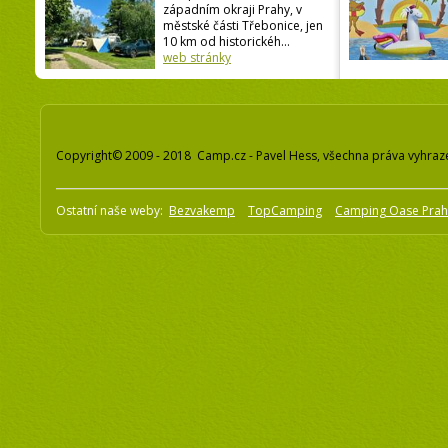
západním okraji Prahy, v
městské části Třebonice, jen
10 km od historickéh...
web stránky
Copyright© 2009 - 2018 Camp.cz - Pavel Hess, všechna práva vyhraz
Ostatní naše weby:
Bezvakemp
TopCamping
Camping Oase Pra