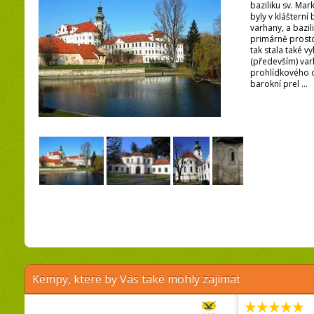
baziliku sv. Ma
byly v klášterní
varhany, a bazil
primárně prost
tak stala také 
(především) var
prohlídkového o
barokní prel ...
Kempy, které by Vás také mohly zajímat