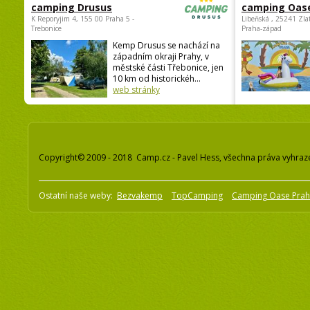
camping Drusus
camping Oas
K Reporyjim 4, 155 00 Praha 5 -
Libeňská , 25241 Zla
Trebonice
Praha-západ
Kemp Drusus se nachází na
západním okraji Prahy, v
městské části Třebonice, jen
10 km od historickéh...
web stránky
Copyright© 2009 - 2018 Camp.cz - Pavel Hess, všechna práva vyhraz
Ostatní naše weby:
Bezvakemp
TopCamping
Camping Oase Pra