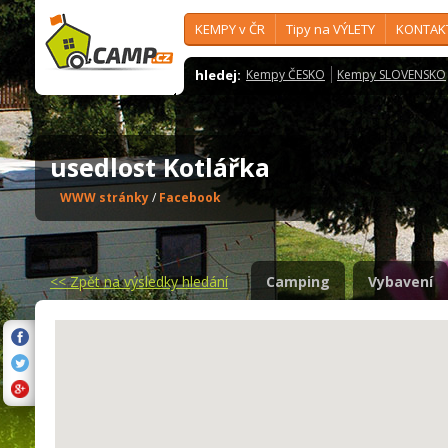
KEMPY v ČR
Tipy na VÝLETY
KONTAK
hledej:
Kempy ČESKO
Kempy SLOVENSKO
usedlost Kotlářka
WWW stránky
/
Facebook
<<
Zpět na výsledky hledání
Camping
Vybavení