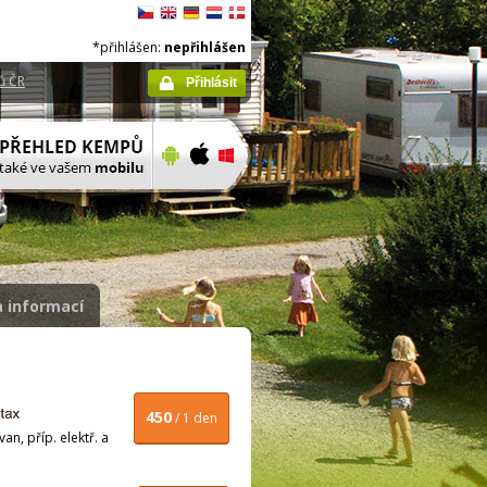
*přihlášen:
nepřihlášen
ů ČR
Přihlásit
 informací
450
/ 1 den
n, příp. elektř. a