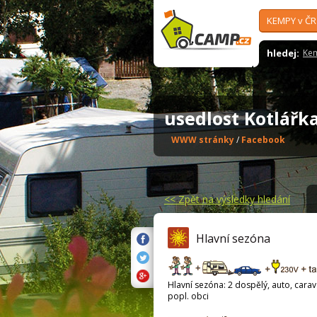
KEMPY v ČR
hledej:
Ke
usedlost Kotlář
WWW stránky
/
Facebook
<<
Zpět na výsledky hledání
Hlavní sezóna
Hlavní sezóna: 2 dospělý, auto, carava
popl. obci