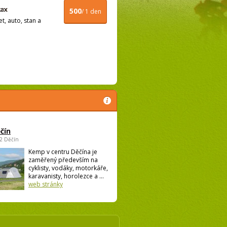
500
/ 1 den
t, auto, stan a
čín
02 Děčín
Kemp v centru Děčína je
zaměřený především na
cyklisty, vodáky, motorkáře,
karavanisty, horolezce a ...
web stránky