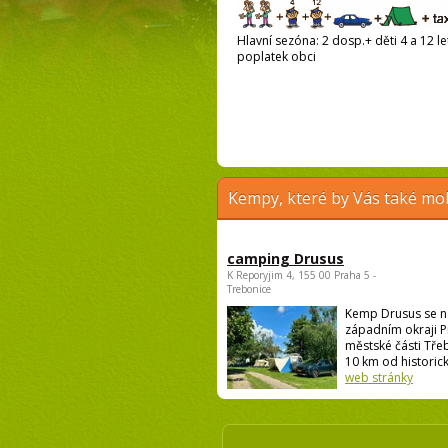
Hlavní sezóna: 2 dosp.+ děti 4 a 12 let
poplatek obci
Kempy, které by Vás také moh
camping Drusus
K Reporyjim 4, 155 00 Praha 5 -
Trebonice
Kemp Drusus se n
západním okraji P
městské části Třeb
10 km od historick
web stránky