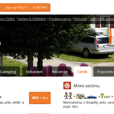
Tipy na VÝLETY
KONTAKT
mpy ČESKO
Kempy SLOVENSKO
Prodejny-servis
Půjčovny
ASOCIACE kemp
ka
Camping
Vybavení
Recenze
Ceník
Poptávka
Mimo sezónu
450
/ 1 den
n, příp. elektř. a
Mimosezóna: 2 dospělý, auto, carava
popl. obci