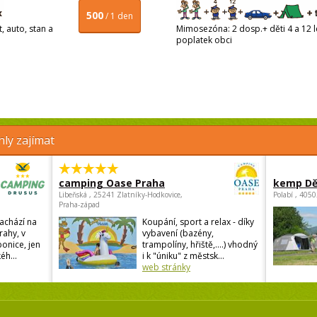
500
/ 1 den
, auto, stan a
Mimosezóna: 2 dosp.+ děti 4 a 12 le
poplatek obci
ly zajímat
camping Oase Praha
kemp Dě
Libeňská , 25241 Zlatníky-Hodkovice,
Polabí , 405
Praha-západ
achází na
Koupání, sport a relax - díky
rahy, v
vybavení (bazény,
onice, jen
trampolíny, hřiště,....) vhodný
éh...
i k "úniku" z městsk...
web stránky