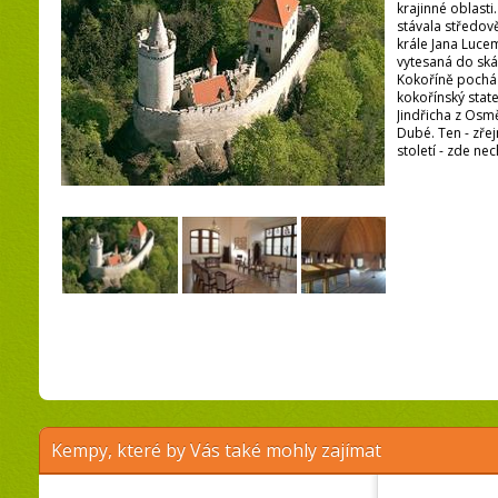
krajinné oblast
stávala středov
krále Jana Luce
vytesaná do skál
Kokoříně pocház
kokořínský stat
Jindřicha z Osm
Dubé. Ten - zřej
století - zde ne
Kempy, které by Vás také mohly zajímat