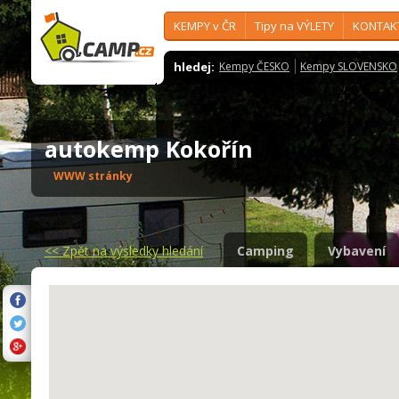
KEMPY v ČR
Tipy na VÝLETY
KONTAK
hledej:
Kempy ČESKO
Kempy SLOVENSKO
autokemp Kokořín
WWW stránky
<<
Zpět na výsledky hledání
Camping
Vybavení