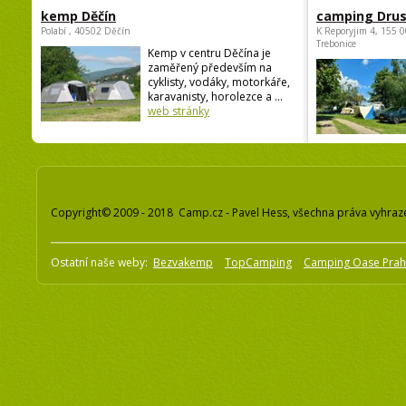
kemp Děčín
camping Dru
Polabí , 40502 Děčín
K Reporyjim 4, 155 0
Trebonice
Kemp v centru Děčína je
zaměřený především na
cyklisty, vodáky, motorkáře,
karavanisty, horolezce a ...
web stránky
Copyright© 2009 - 2018 Camp.cz - Pavel Hess, všechna práva vyhraz
Ostatní naše weby:
Bezvakemp
TopCamping
Camping Oase Pra