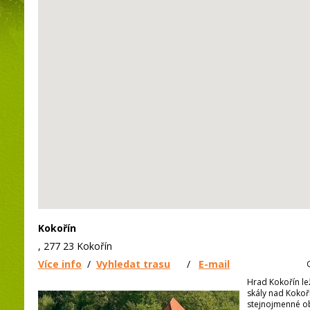
Kokořín
, 277 23 Kokořín
Více info
/
Vyhledat trasu
/
E-mail
Hrad Kokořín le
skály nad Koko
stejnojmenné o