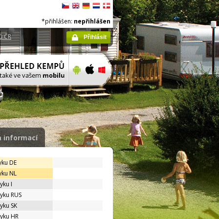
*přihlášen:
nepřihlášen
ů ČR
Přihlásit
 informací
yku DE
yku NL
yku I
zyku RUS
zyku SK
zyku HR