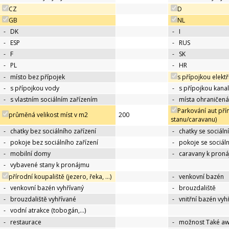
CZ
D
GB
NL
-
DK
-
I
-
ESP
-
RUS
-
F
-
SK
-
PL
-
HR
-
místo bez přípojek
s přípojkou elektř
-
s přípojkou vody
-
s přípojkou kana
-
s vlastním sociálním zařízením
-
místa ohraničená
Parkování aut pří
průměná velikost míst v m2
200
stanu/caravanu)
-
chatky bez sociálního zařízení
-
chatky se sociáln
-
pokoje bez sociálního zařízení
-
pokoje se sociál
-
mobilní domy
-
caravany k pron
-
vybavené stany k pronájmu
přírodní koupaliště (jezero, řeka, …)
-
venkovní bazén
-
venkovní bazén vyhřívaný
-
brouzdaliště
-
brouzdaliště vyhřívané
-
vnitřní bazén vyh
-
vodní atrakce (tobogán,…)
-
restaurace
-
možnost Také a