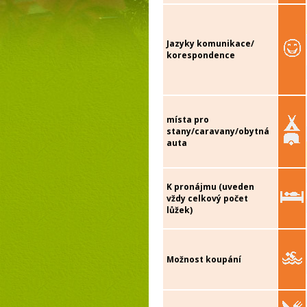
Jazyky komunikace/
korespondence
místa pro
stany/caravany/obytná
auta
K pronájmu (uveden
vždy celkový počet
lůžek)
Možnost koupání