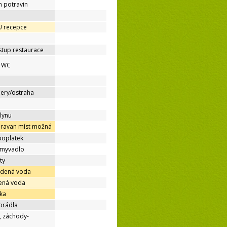
h potravin
 U recepce
stup restaurace
é WC
mery/ostraha
lynu
aravan míst možná
poplatek
umyvadlo
ty
udená voda
dená voda
ka
prádla
, záchody-