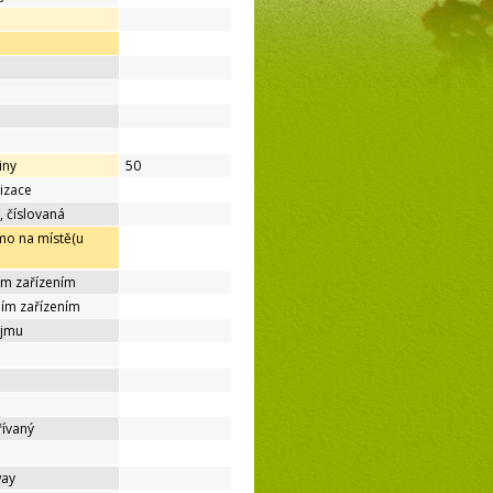
iny
50
lizace
, číslovaná
mo na místě(u
ím zařízením
ním zařízením
ájmu
řívaný
way