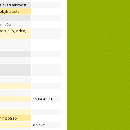
lovací místnost
 obytná auta
m- děti
ost(s TV, video,
15.04.-01.10.
níh potřeb
do 5km