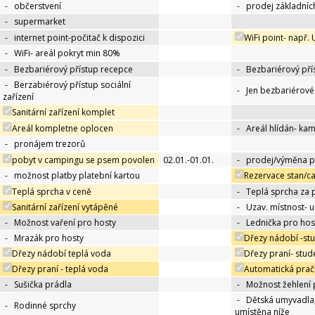
-
občerstvení
-
prodej základníc
-
supermarket
-
internet point-počitač k dispozici
WiFi point- např.
-
WiFi- areál pokryt min 80%
-
Bezbariérový přístup recepce
-
Bezbariérový pří
-
Berzabiérový přístup sociální
-
Jen bezbariérov
zařízení
Sanitární zařízení komplet
Areál kompletne oplocen
-
Areál hlídán- ka
-
pronájem trezorů
pobyt v campingu se psem povolen
02.01.-01.01.
-
prodej/výměna p
-
možnost platby platební kartou
Rezervace stan/c
Teplá sprcha v ceně
-
Teplá sprcha za 
Sanitární zařízení vytápěné
-
Uzav. místnost- 
-
Možnost vaření pro hosty
-
Lednička pro hos
-
Mrazák pro hosty
Dřezy nádobí -st
Dřezy nádobí teplá voda
Dřezy praní- stu
Dřezy praní - teplá voda
Automatická prač
-
Sušička prádla
-
Možnost žehlení 
-
Dětská umyvadla
-
Rodinné sprchy
umístěna níže