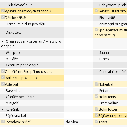
-
Přebalovací pult
-
Babyroom- přeba
Výlevka chemických záchodů
Servisní stání pro
Dětské hřiště
-
Pískoviště
-
Herna- miniclub pro děti
-
Animační progra
Společenská místn
-
Diskotéka
nebo satelit)
-
Organizovaný program/ výlety pro
dospělé
-
Whirpool
-
Sauna
-
Masáže
-
Fitnes
-
Centrum péče o tělo
Ohniště možno přímo u stanu
-
Centrální ohniště
Barbecue povoleno
Volejbal
Nohejbal
-
Basketbal
-
Petanque
-
Víceúčelové hřiště
Stolní tenis
-
Minigolf
-
Trampolíny
-
Kulečník
Stolní fotbal
-
Půjčovna kol
Půjčovna sportov
Fotbalové hřiště
do 5km
Tenis