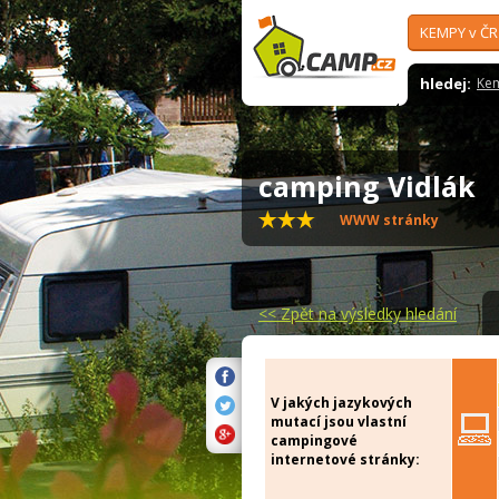
KEMPY v ČR
hledej:
Ke
camping Vidlák
WWW stránky
<<
Zpět na výsledky hledání
V jakých jazykových
mutací jsou vlastní
campingové
internetové stránky: