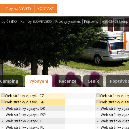
Tipy na VÝLETY
KONTAKT
mpy ČESKO
Kempy SLOVENSKO
Prodejny-servis
Půjčovny
ASOCIACE kemp
Camping
Vybavení
Recenze
Ceník
Poptávka
Web stránky v jazyku CZ
Web stránky v jaz
Web stránky v jazyku GB
Web stránky v jaz
-
Web stránky v jazyku DK
-
Web stránky v jaz
-
Web stránky v jazyku ESP
-
Web stránky v ja
-
Web stránky v jazyku F
-
Web stránky v ja
-
Web stránky v jazyku PL
-
Web stránky v ja