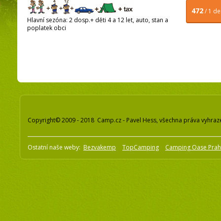
472
/ 1 d
Hlavní sezóna: 2 dosp.+ děti 4 a 12 let, auto, stan a
poplatek obci
Copyright© 2009 - 2018 Camp.cz - Pavel Hess, všechna práva vyhraz
Ostatní naše weby:
Bezvakemp
TopCamping
Camping Oase Pra