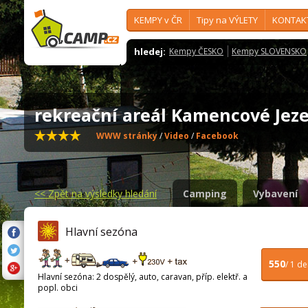
KEMPY v ČR
Tipy na VÝLETY
KONTAK
hledej:
Kempy ČESKO
Kempy SLOVENSKO
rekreační areál Kamencové Je
WWW stránky
/
Video
/
Facebook
<<
Zpět na výsledky hledání
Camping
Vybavení
Hlavní sezóna
550
/ 1 d
Hlavní sezóna: 2 dospělý, auto, caravan, příp. elektř. a
popl. obci