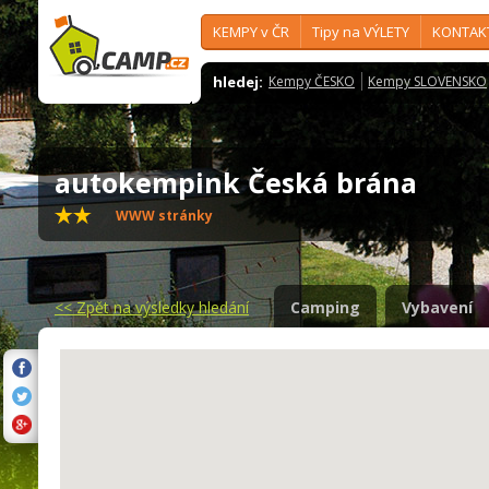
KEMPY v ČR
Tipy na VÝLETY
KONTAK
hledej:
Kempy ČESKO
Kempy SLOVENSKO
autokempink Česká brána
WWW stránky
<<
Zpět na výsledky hledání
Camping
Vybavení