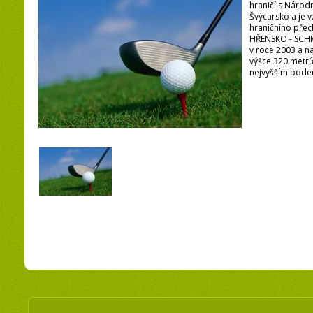
hraničí s Náro
Švýcarsko a je 
hraničního pře
HŘENSKO - SCHM
v roce 2003 a n
výšce 320 metrů
nejvyšším bodem