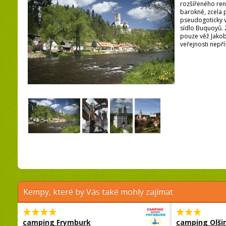
rozšířeného re
barokně, zcela
pseudogoticky v
sídlo Buquoyů.
pouze věž Jakob
veřejnosti nepř
Kempy, které by Vás také mohly zajímat
camping Frymburk
camping Olši