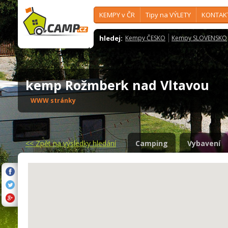
KEMPY v ČR
Tipy na VÝLETY
KONTAK
hledej:
Kempy ČESKO
Kempy SLOVENSKO
kemp Rožmberk nad Vltavou
WWW stránky
<<
Zpět na výsledky hledání
Camping
Vybavení