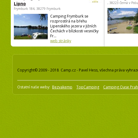
Lipno
, 38223 Černá v Poš
Frymburk 184, 38279 Frymburk
Camping Frymburk se
rozprostírá na břehu
Lipenského jezera v Jižních
Čechách v blízkosti vesničky
Fr...
web stránky
Copyright© 2009 - 2018 Camp.cz - Pavel Hess, všechna práva vyhraz
Ostatní naše weby:
Bezvakemp
TopCamping
Camping Oase Pra