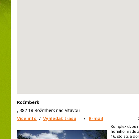
Rožmberk
, 382 18 Rožmberk nad Vltavou
Více info
/
Vyhledat trasu
/
E-mail
Komplex dvou r
horního hradu z
16. století, a do