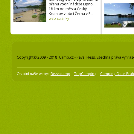
břehu vodní nádrže Lipno,
18 km od města Český
Krumlov v obci Černá v P...
web stránky
Copyright© 2009 - 2018 Camp.cz - Pavel Hess, všechna práva vyhraz
Ostatní naše weby:
Bezvakemp
TopCamping
Camping Oase Pra