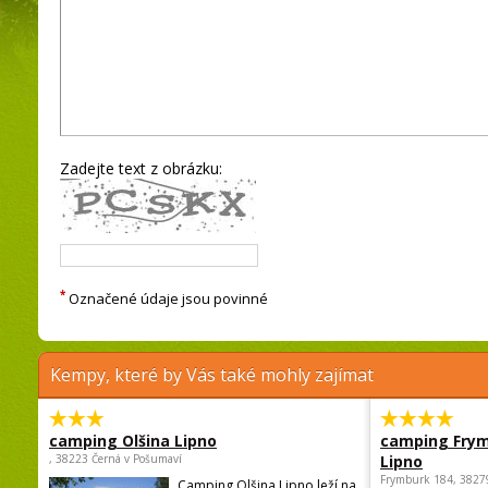
Zadejte text z obrázku:
*
Označené údaje jsou povinné
Kempy, které by Vás také mohly zajímat
camping Olšina Lipno
camping Fry
, 38223 Černá v Pošumaví
Lipno
Frymburk 184, 3827
Camping Olšina Lipno leží na