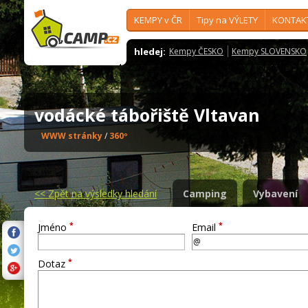
KEMPY v ČR
Tipy na VÝLETY
KONTAK
hledej:
Kempy ČESKO
Kempy SLOVENSKO
vodácké tábořiště Vltavan
WWW stránky
/
360º
<<
Zpět na výsledky hledání
Camping
Vybavení
*
*
Jméno
Email
*
Dotaz