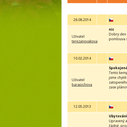
26.08.2014
nic
Dobry den 
Uživatel
pomlouva s
terezanovakova
10.02.2014
Spokojen
Tento kemp 
jsme chytil
Uživatel
zatopeného
barapichova
zase pláno
12.05.2013
Ubytování
Upravený a
žádné, pro