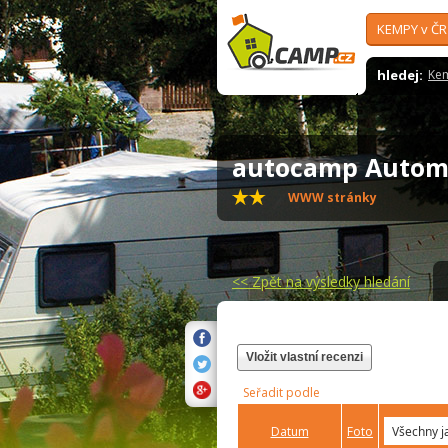
KEMPY v ČR
hledej:
Ke
autocamp Autom
WWW stránky
<<
Zpět na výsledky hledání
Vložit vlastní recenzi
Seřadit podle
Datum
Foto