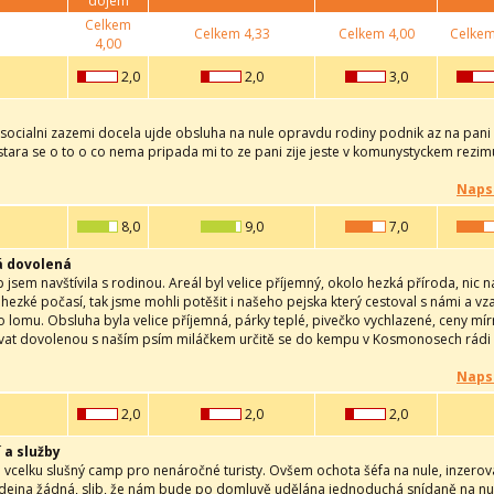
dojem
Celkem
Celkem
4,33
Celkem
4,00
Celke
4,00
2,0
2,0
3,0
socialni zazemi docela ujde obsluha na nule opravdu rodiny podnik az na pani 
tara se o to o co nema pripada mi to ze pani zije jeste v komunystyckem rezim
Naps
8,0
9,0
7,0
á dovolená
jsem navštívila s rodinou. Areál byl velice příjemný, okolo hezká příroda, nic n
i hezké počasí, tak jsme mohli potěšit i našeho pejska který cestoval s námi a 
 lomu. Obsluha byla velice příjemná, párky teplé, pivečko vychlazené, ceny mí
vat dovolenou s naším psím miláčkem určitě se do kempu v Kosmonosech rádi 
Naps
2,0
2,0
2,0
 a služby
 vcelku slušný camp pro nenáročné turisty. Ovšem ochota šéfa na nule, inzero
dejna žádná, slib, že nám bude po domluvě udělána jednoduchá snídaně na nule.