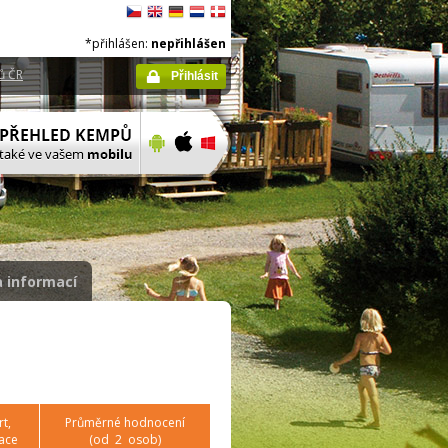
*přihlášen:
nepřihlášen
ů ČR
Přihlásit
 informací
t,
Průměrné hodnocení
ace
(od
2
osob)