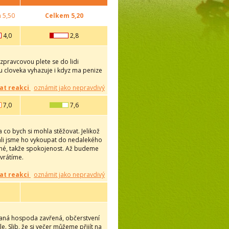
m
5,50
Celkem
5,20
4,0
2,8
zpravcovou plete se do lidi
u cloveka vyhazuje i kdyz ma penize
at reakci
oznámit jako nepravdivý
7,0
7,6
a co bych si mohla stěžovat. Jelikož
vzali jsme ho vykoupat do nedalekého
rné, takže spokojenost. Až budeme
vrátíme.
at reakci
oznámit jako nepravdivý
vaná hospoda zavřená, občerstvení
 Slib, že si večer můžeme přijít na