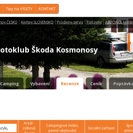
Tipy na VÝLETY
KONTAKT
mpy ČESKO
Kempy SLOVENSKO
Prodejny-servis
Půjčovny
ASOCIACE kemp
otoklub Škoda Kosmonosy
Camping
Vybavení
Recenze
Ceník
Poptávka
Areál -
Campingové místo,
Spor
celkový
Sociální zařízení
pevné ubytování
anim