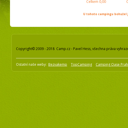
Celkem
0,00
U tohoto campingu bohužel j
Copyright© 2009 - 2018 Camp.cz - Pavel Hess, všechna práva vyhraz
Ostatní naše weby:
Bezvakemp
TopCamping
Camping Oase Pra