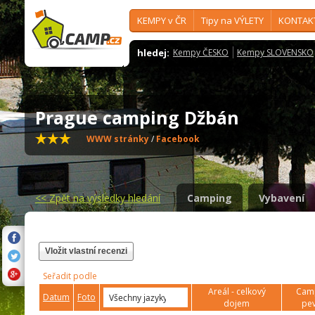
KEMPY v ČR
Tipy na VÝLETY
KONTAK
hledej:
Kempy ČESKO
Kempy SLOVENSKO
Prague camping Džbán
WWW stránky
/
Facebook
<<
Zpět na výsledky hledání
Camping
Vybavení
Vložit vlastní recenzi
Seřadit podle
Areál - celkový
Camp
Datum
Foto
dojem
pev