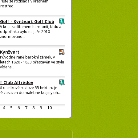
řiště se rozkládá v krásném
rostřed...
Golf - Kynžvart Golf Club
V kraji zaslíbeném harmonii, klidu a
odpočinku bylo na jaře 2010
znormováno...
Kynžvart
Původně raně barokní zámek, v
letech 1820 - 1833 přestavěn ve stylu
vídeňs...
f Club Alfrédov
l o celkové rozloze 55 hektaru je
ivě zasazen do malebné krajiny oh...
4
5
6
7
8
9
10
...