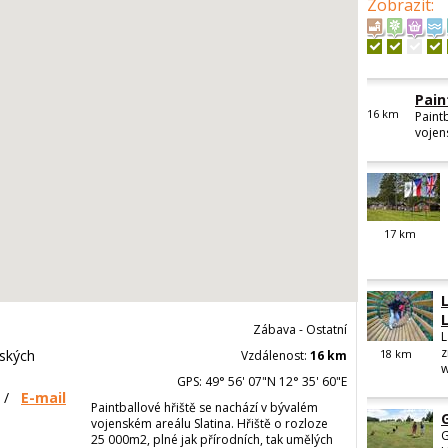
Zobrazit
:
Pain
16
km
Paint
vojens
17
km
Zábava - Ostatní
L
z
ských
18
km
Vzdálenost:
16 km
w
GPS: 49° 56' 07"N 12° 35' 60"E
/
E-mail
Paintballové hřiště se nachází v bývalém
vojenském areálu Slatina. Hřiště o rozloze
G
25 000m2, plné jak přírodních, tak umělých