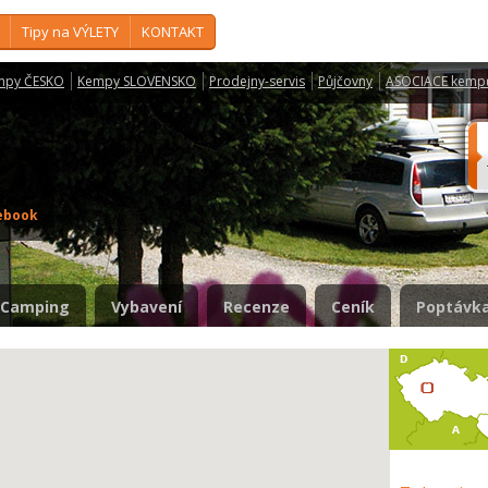
Tipy na VÝLETY
KONTAKT
mpy ČESKO
Kempy SLOVENSKO
Prodejny-servis
Půjčovny
ASOCIACE kemp
ebook
Camping
Vybavení
Recenze
Ceník
Poptávka