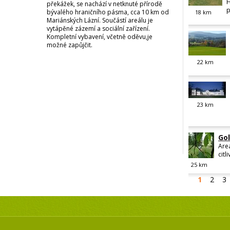
H
překážek, se nachází v netknuté přírodě
p
bývalého hraničního pásma, cca 10 km od
18
km
Mariánských Lázní. Součástí areálu je
vytápěné zázemí a sociální zařízení.
Kompletní vybavení, včetně oděvu,je
možné zapůjčit.
22
km
23
km
Gol
Areá
citl
25
km
1
2
3