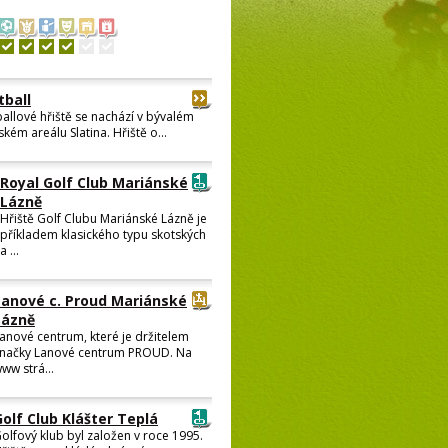
tball
ballové hřiště se nachází v bývalém
kém areálu Slatina. Hřiště o...
Royal Golf Club Mariánské
Lázně
Hřiště Golf Clubu Mariánské Lázně je
příkladem klasického typu skotských
a ...
Lanové c. Proud Mariánské
Lázně
anové centrum, které je držitelem
načky Lanové centrum PROUD. Na
ww strá...
Golf Club Klášter Teplá
olfový klub byl založen v roce 1995.