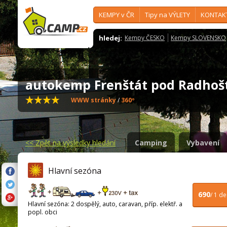
KEMPY v ČR
Tipy na VÝLETY
KONTAK
hledej:
Kempy ČESKO
Kempy SLOVENSKO
autokemp Frenštát pod Radh
WWW stránky
/
360º
<<
Zpět na výsledky hledání
Camping
Vybavení
Hlavní sezóna
690
/ 1 d
Hlavní sezóna: 2 dospělý, auto, caravan, příp. elektř. a
popl. obci