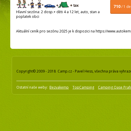
710
/ 1 d
Hlavní sezóna: 2 dosp.+ děti 4 a 12 let, auto, stan a
poplatek obci
Aktuální ceník pro sezónu 2025 je k dispozici na https://www.autoke
Copyright© 2009 - 2018 Camp.cz - Pavel Hess, všechna práva vyhraz
Ostatní naše weby:
Bezvakemp
TopCamping
Camping Oase Pra