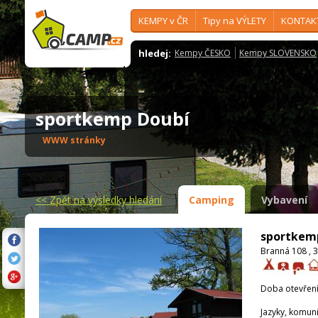
KEMPY v ČR
Tipy na VÝLETY
KONTAK
hledej:
Kempy ČESKO
Kempy SLOVENSKO
sportkemp Doubí
WWW stránky
<<
Zpět na výsledky hledání
Camping
Vybavení
sportkem
Branná 108 , 
Doba otevření
Jazyky, komun