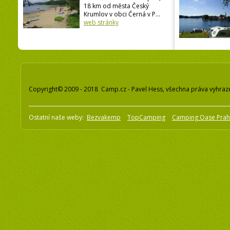
18 km od města Český
Krumlov v obci Černá v P...
web stránky
Copyright© 2009 - 2018 Camp.cz - Pavel Hess, všechna práva vyhraz
Ostatní naše weby:
Bezvakemp
TopCamping
Camping Oase Pra