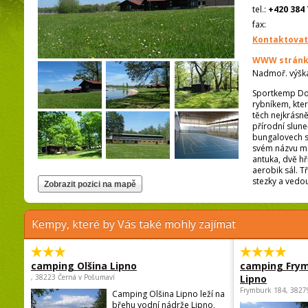
tel.:
+420 384 
fax:
Kontaktovat
WWW stránk
Nadmoř. výšk
Sportkemp Dou
rybníkem, kter
těch nejkrásně
přírodní slun
bungalovech s 
svém názvu má
antuka, dvě hř
aerobik sál. T
stezky a vedo
Kempy, které by Vás také mohly zajímat
camping Olšina Lipno
camping Fry
, 38223 Černá v Pošumaví
Lipno
Frymburk 184, 3827
Camping Olšina Lipno leží na
břehu vodní nádrže Lipno,