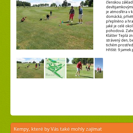
členskou základ
devítijamkovými h
je atmosféra v k
domácká, přívět
přeplněno a hra
jaké je celé okol
pohodová. Zahrát
Klášter Teplá z
strávený den, b
tichém prostřed
Hřiště: 9 jamek 
Kempy, které by Vás také mohly zajímat