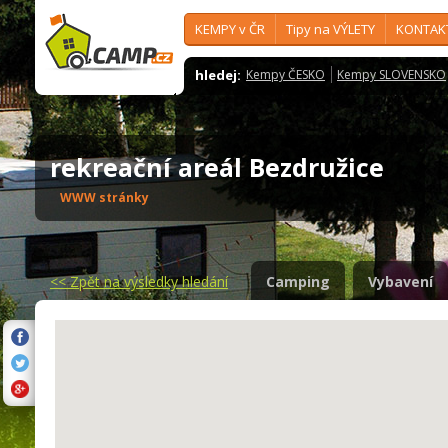
KEMPY v ČR
Tipy na VÝLETY
KONTAK
hledej:
Kempy ČESKO
Kempy SLOVENSKO
rekreační areál Bezdružice
WWW stránky
<<
Zpět na výsledky hledání
Camping
Vybavení