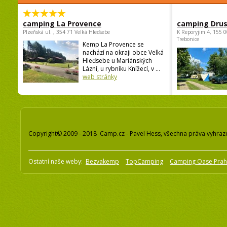
camping La Provence
camping Dru
Plzeňská ul. , 354 71 Velká Hleďsebe
K Reporyjim 4, 155 0
Trebonice
Kemp La Provence se
nachází na okraji obce Velká
Hleďsebe u Mariánských
Lázní, u rybníku Knížecí, v ...
web stránky
Copyright© 2009 - 2018 Camp.cz - Pavel Hess, všechna práva vyhraz
Ostatní naše weby:
Bezvakemp
TopCamping
Camping Oase Pra