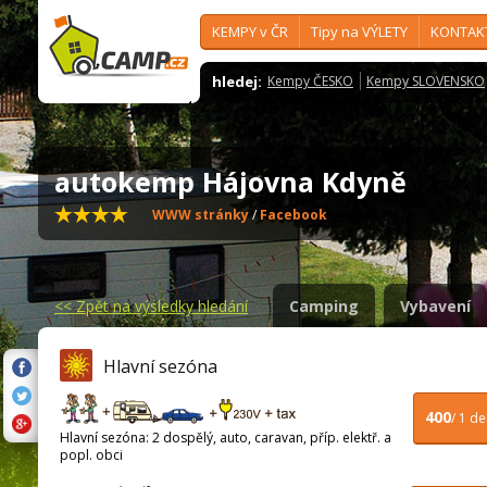
KEMPY v ČR
Tipy na VÝLETY
KONTAK
hledej:
Kempy ČESKO
Kempy SLOVENSKO
autokemp Hájovna Kdyně
WWW stránky
/
Facebook
<<
Zpět na výsledky hledání
Camping
Vybavení
Hlavní sezóna
400
/ 1 d
Hlavní sezóna: 2 dospělý, auto, caravan, příp. elektř. a
popl. obci