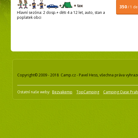
350
/ 1 d
Hlavní sezóna: 2 dosp.+ děti 4 a 12 let, auto, stan a
poplatek obci
Copyright© 2009 - 2018 Camp.cz - Pavel Hess, všechna práva vyhraz
Ostatní naše weby:
Bezvakemp
TopCamping
Camping Oase Pra