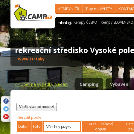
KEMPY v ČR
Tipy na VÝLETY
KONTAK
hledej:
Kempy ČESKO
Kempy SLOVENSKO
rekreační středisko Vysoké po
WWW stránky
<<
Zpět na výsledky hledání
Camping
Vybavení
Vložit vlastní recenzi
Seřadit podle
Areál - celkový
Camp
Datum
Foto
dojem
pev