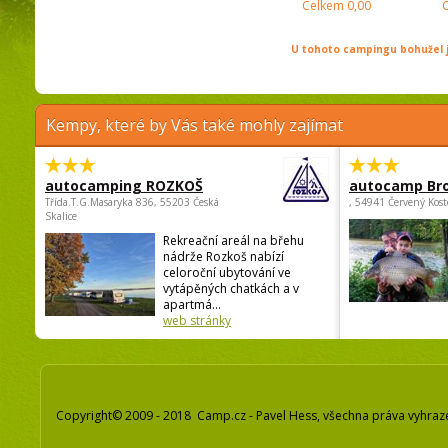
Celkem
0,00
U tohoto campingu bohužel j
Kempy, které by Vás také mohly zajímat
autocamping ROZKOŠ
autocamp Br
Třída.T.G.Masaryka 836, 55203 Česká
, 54941 Červený Kost
Skalice
Rekreační areál na břehu
nádrže Rozkoš nabízí
celoroční ubytování ve
vytápěných chatkách a v
apartmá...
web stránky
Copyright© 2009 - 2018 Camp.cz - Pavel Hess, všechna práva vyhraz