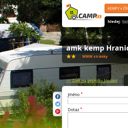
KEMPY v ČR
hledej:
Ke
amk kemp Hran
WWW stránky
<<
Zpět na výsledky hledání
*
Jméno
*
Dotaz