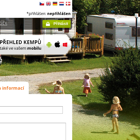
*přihlášen:
nepřihlášen
ů ČR
Přihlásit
 informací