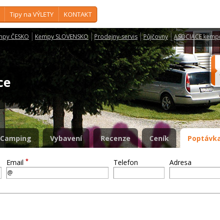
Tipy na VÝLETY
KONTAKT
mpy ČESKO
Kempy SLOVENSKO
Prodejny-servis
Půjčovny
ASOCIACE kemp
ice
Camping
Vybavení
Recenze
Ceník
Poptávka
*
Email
Telefon
Adresa