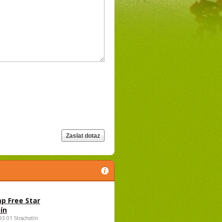
p Free Star
ín
693 01 Strachotín