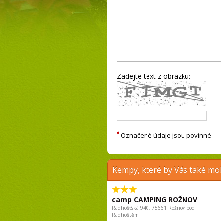
Zadejte text z obrázku:
*
Označené údaje jsou povinné
Kempy, které by Vás také moh
camp CAMPING ROŽNOV
Radhošťská 940, 75661 Rožnov pod
Radhoštěm