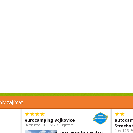
ly zajímat
eurocamping Bojkovice
autocam
Štefánikova 1008, 687 71 Bojkovice
Strachot
Šakvická 3, 
Kemp se nachází na okraji