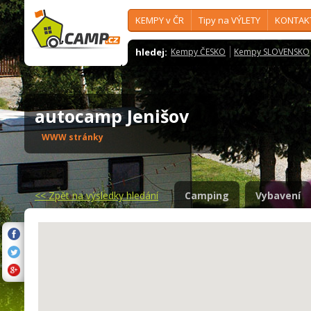
KEMPY v ČR
Tipy na VÝLETY
KONTAK
hledej:
Kempy ČESKO
Kempy SLOVENSKO
autocamp Jenišov
WWW stránky
<<
Zpět na výsledky hledání
Camping
Vybavení