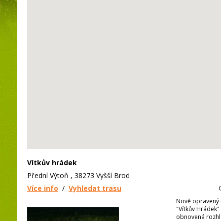
Vítkův hrádek
Přední Výtoň , 38273 Vyšší Brod
Více info
/
Vyhledat trasu
Nově opravený 
"Vítkův Hrádek"
obnovená rozhle