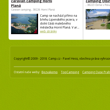
caravan camping Horní
camping Olši
Planá
, 38223 Černá v Poš
Caravan camping , 38226 Horní Planá
Camp se nachází přímo na
břehu Lipenského jezera, v
dolní části malebného
městečka Horní Planá. V ar...
web stránky
Copyright© 2009 - 2018 Camp.cz - Pavel Hess, všechna práva vyhraz
Ostatní naše weby:
Bezvakemp
TopCamping
Camping Oase Pra