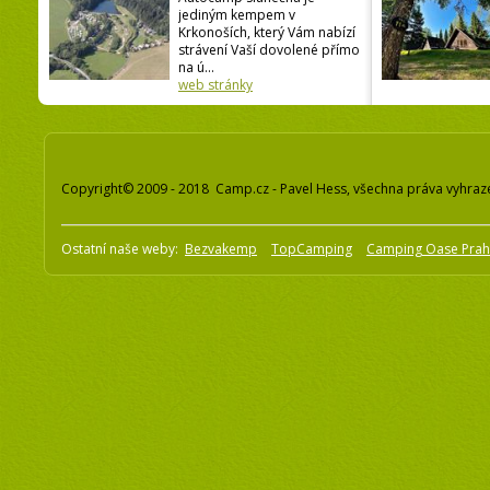
jediným kempem v
Krkonoších, který Vám nabízí
strávení Vaší dovolené přímo
na ú...
web stránky
Copyright© 2009 - 2018 Camp.cz - Pavel Hess, všechna práva vyhraz
Ostatní naše weby:
Bezvakemp
TopCamping
Camping Oase Pra