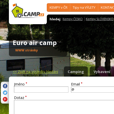
KEMPY v ČR
Tipy na VÝLETY
KONTAK
hledej:
Kempy ČESKO
Kempy SLOVENSKO
Euro air camp
WWW stránky
<<
Zpět na výsledky hledání
Camping
Vybavení
*
*
Jméno
Email
*
Dotaz