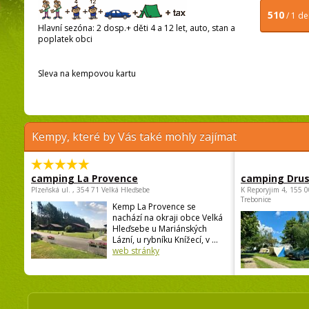
510
/ 1 d
Hlavní sezóna: 2 dosp.+ děti 4 a 12 let, auto, stan a
poplatek obci
Sleva na kempovou kartu
Kempy, které by Vás také mohly zajímat
camping La Provence
camping Dru
Plzeňská ul. , 354 71 Velká Hleďsebe
K Reporyjim 4, 155 0
Trebonice
Kemp La Provence se
nachází na okraji obce Velká
Hleďsebe u Mariánských
Lázní, u rybníku Knížecí, v ...
web stránky