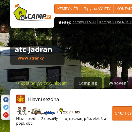
KEMPY v ČR
Tipy na VÝLETY
KONTAK
hledej:
Kempy ČESKO
Kempy SLOVENSKO
atc Jadran
WWW stránky
<<
Zpět na výsledky hledání
Camping
Vybavení
Hlavní sezóna
510
/ 1 d
Hlavní sezóna: 2 dospělý, auto, caravan, příp. elektř. a
popl. obci