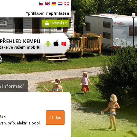
*přihlášen:
nepřihlášen
ů ČR
Přihlásit
 informací
/ 1 den
n, příp. elektř. a popl.