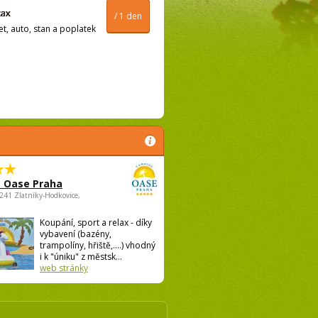
/ 1 den
t, auto, stan a poplatek
 Oase Praha
5241 Zlatníky-Hodkovice,
Koupání, sport a relax - díky
vybavení (bazény,
trampolíny, hřiště,....) vhodný
i k "úniku" z městsk...
web stránky