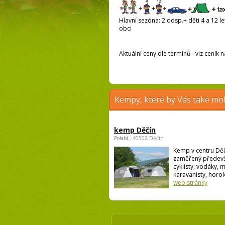
Hlavní sezóna: 2 dosp.+ děti 4 a 12 le
obci
Aktuální ceny dle termínů - viz ceník
Kempy, které by Vás také moh
kemp Děčín
Polabí , 40502 Děčín
Kemp v centru Děč
zaměřený předev
cyklisty, vodáky, 
karavanisty, horole
web stránky