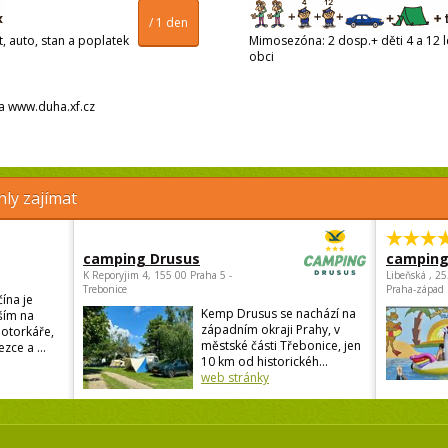
/ 1 den
t, auto, stan a poplatek
Mimosezóna: 2 dosp.+ děti 4 a 12 le
obci
 na www.duha.xf.cz
ly zajímat
camping Drusus
camping
K Reporyjim 4, 155 00 Praha 5 -
Libeňská , 2
Trebonice
Praha-západ
ína je
Kemp Drusus se nachází na
ším na
západním okraji Prahy, v
motorkáře,
městské části Třebonice, jen
zce a ...
10 km od historickéh...
web stránky