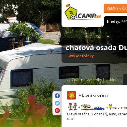
KEMPY v ČR
hledej:
Ke
chatová osada 
WWW stránky
<<
Zpět na výsledky hledání
Hlavní sezóna
Hlavní sezóna: 2 dospělý, auto, carava
obci