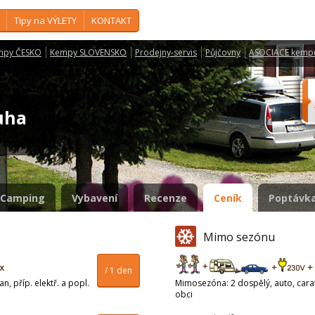
Tipy na VÝLETY
KONTAKT
mpy ČESKO
Kempy SLOVENSKO
Prodejny-servis
Půjčovny
ASOCIACE kemp
Duha
Camping
Vybavení
Recenze
Ceník
Poptávka
Mimo sezónu
/ 1 den
n, příp. elektř. a popl.
Mimosezóna: 2 dospělý, auto, carava
obci