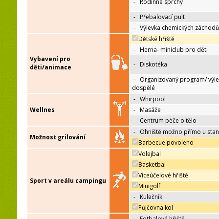
-
Rodinné sprchy
-
Přebalovací pult
-
Výlevka chemických záchodů
Dětské hřiště
-
Herna- miniclub pro děti
Vybavení pro
-
Diskotéka
děti/animace
-
Organizovaný program/ výle
dospělé
-
Whirpool
Wellnes
-
Masáže
-
Centrum péče o tělo
-
Ohniště možno přímo u sta
Možnost grilování
Barbecue povoleno
Volejbal
Basketbal
Víceúčelové hřiště
Sport v areálu campingu
Minigolf
-
Kulečník
Půjčovna kol
-
Fotbalové hřiště