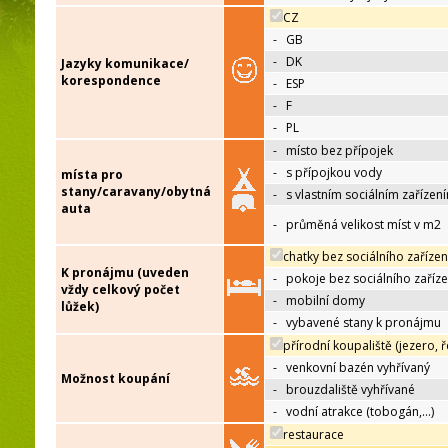
CZ
-
GB
-
DK
Jazyky komunikace/
korespondence
-
ESP
-
F
-
PL
-
místo bez přípojek
-
s přípojkou vody
místa pro
stany/caravany/obytná
-
s vlastním sociálním zařízen
auta
-
průměná velikost míst v m2
chatky bez sociálního zařízen
K pronájmu (uveden
-
pokoje bez sociálního zaříze
vždy celkový počet
-
mobilní domy
lůžek)
-
vybavené stany k pronájmu
přírodní koupaliště (jezero, ř
-
venkovní bazén vyhřívaný
Možnost koupání
-
brouzdaliště vyhřívané
-
vodní atrakce (tobogán,…)
restaurace