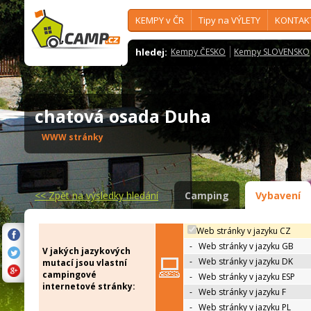
KEMPY v ČR
Tipy na VÝLETY
KONTAK
hledej:
Kempy ČESKO
Kempy SLOVENSKO
chatová osada Duha
WWW stránky
<<
Zpět na výsledky hledání
Camping
Vybavení
Web stránky v jazyku CZ
-
Web stránky v jazyku GB
V jakých jazykových
-
Web stránky v jazyku DK
mutací jsou vlastní
campingové
-
Web stránky v jazyku ESP
internetové stránky:
-
Web stránky v jazyku F
-
Web stránky v jazyku PL