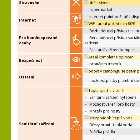
Stravování
občerstvení
-
supermarket
-
internet point-počitač k disp
Internet
WiFi- areál pokryt min 80%
-
Bezbariérový přístup recep
Pro handicapované
-
Berzabiérový přístup sociáln
osoby
zařízení
-
Sanitární zařízení komplet
Areál kompletne oplocen
Bezpečnost
-
pronájem trezorů
pobyt v campingu se psem p
Ostatní
-
možnost platby platební kar
Teplá sprcha v ceně
-
Sanitární zařízení vytápěné
-
Možnost vaření pro hosty
-
Mrazák pro hosty
Dřezy nádobí teplá voda
Sanitární zařízení
-
Dřezy praní - teplá voda
-
Sušička prádla