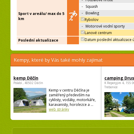
-
Squash
-
Bowling
Sport v areálu/ max do 5
km
Rybolov
-
Motorové vodní sporty
Lanové centrum
Datum poslední aktualizace 
Poslední aktualizace
Kempy, které by Vás také mohly zajímat
kemp Děčín
camping Dru
Polabí , 40502 Děčín
K Reporyjim 4, 155 0
Trebonice
Kemp v centru Děčína je
zaměřený především na
cyklisty, vodáky, motorkáře,
karavanisty, horolezce a ...
web stránky