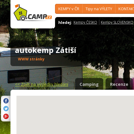
KEMPY v ČR
Tipy na VÝLETY
KONTAK
hledej:
Kempy ČESKO
Kempy SLOVENSKO
autokemp Zátiší
WWW stránky
<<
Zpět na výsledky hledání
Camping
Recenze