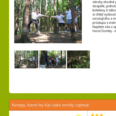
okruhy vhodné j
dospělé, jednotl
kolektivy či tábo
si chtějí vyzko
vzrušujícího a 
průstupu s instr
Najdete nás u s
Horní Domky - n
Kempy, které by Vás také mohly zajímat