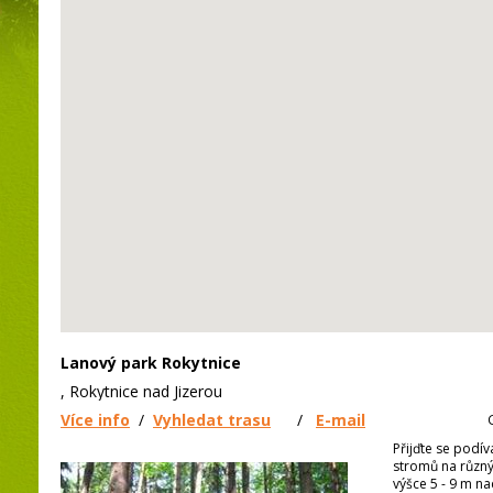
Lanový park Rokytnice
, Rokytnice nad Jizerou
Více info
/
Vyhledat trasu
/
E-mail
Přijďte se podíva
stromů na různý
výšce 5 - 9 m n