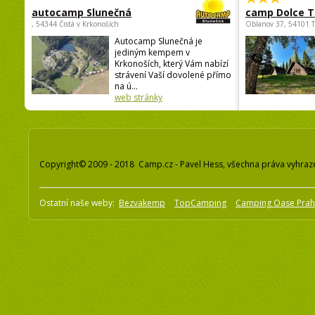
autocamp Slunečná
camp Dolce T
, 54344 Čistá v Krkonoších
Oblanov 37, 54101 
Autocamp Slunečná je
jediným kempem v
Krkonoších, který Vám nabízí
strávení Vaší dovolené přímo
na ú...
web stránky
Copyright© 2009 - 2018 Camp.cz - Pavel Hess, všechna práva vyhraz
Ostatní naše weby:
Bezvakemp
TopCamping
Camping Oase Pra