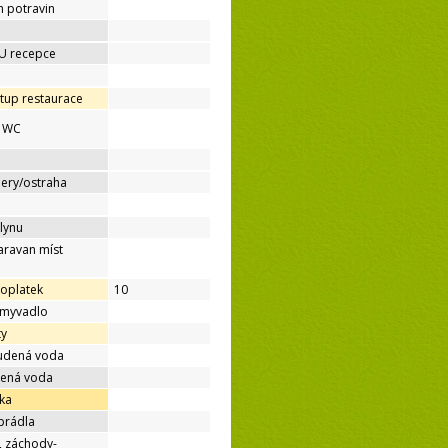
h potravin
 U recepce
tup restaurace
é WC
mery/ostraha
lynu
aravan míst
poplatek
10
umyvadlo
ty
tudená voda
dená voda
ka
prádla
, záchody-