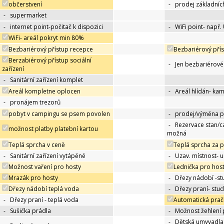
občerstvení
-
prodej základníc
-
supermarket
-
internet point-počitač k dispozici
-
WiFi point- např.
WiFi- areál pokryt min 80%
Bezbariérový přístup recepce
Bezbariérový přís
Berzabiérový přístup sociální
-
Jen bezbariérov
zařízení
-
Sanitární zařízení komplet
Areál kompletne oplocen
-
Areál hlídán- ka
-
pronájem trezorů
pobyt v campingu se psem povolen
-
prodej/výměna p
-
Rezervace stan/c
možnost platby platební kartou
možná
Teplá sprcha v ceně
Teplá sprcha za 
-
Sanitární zařízení vytápěné
-
Uzav. místnost- 
Možnost vaření pro hosty
Lednička pro hos
Mrazák pro hosty
-
Dřezy nádobí -s
Dřezy nádobí teplá voda
-
Dřezy praní- stu
-
Dřezy praní - teplá voda
Automatická prač
-
Sušička prádla
-
Možnost žehlení 
-
Dětská umyvadla