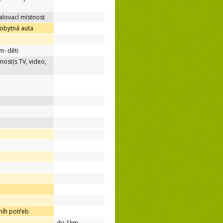
lovací místnost
 obytná auta
m- děti
nost(s TV, video,
níh potřeb
do 1km