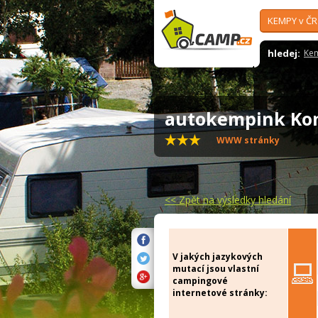
KEMPY v ČR
hledej:
Ke
autokempink K
WWW stránky
<<
Zpět na výsledky hledání
V jakých jazykových
mutací jsou vlastní
campingové
internetové stránky: