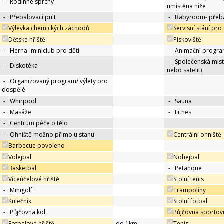
-
Rodinné sprchy
umístěna níže
-
Přebalovací pult
-
Babyroom- přeba
Výlevka chemických záchodů
Servisní stání pro
Dětské hřiště
Pískoviště
-
Herna- miniclub pro děti
-
Animační progra
-
Společenská míst
-
Diskotéka
nebo satelit)
-
Organizovaný program/ výlety pro
dospělé
-
Whirpool
-
Sauna
-
Masáže
-
Fitnes
-
Centrum péče o tělo
-
Ohniště možno přímo u stanu
Centrální ohniště
Barbecue povoleno
Volejbal
Nohejbal
Basketbal
-
Petanque
Víceúčelové hřiště
Stolní tenis
-
Minigolf
Trampolíny
Kulečník
Stolní fotbal
-
Půjčovna kol
Půjčovna sportov
Fotbalové hřiště
do 1km
Tenis