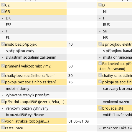
CZ
D
GB
-
NL
-
DK
-
I
-
ESP
-
RUS
-
F
-
SK
-
PL
-
HR
místo bez přípojek
40
s přípojkou elektř
-
s přípojkou vody
-
s přípojkou kana
-
s vlastním sociálním zařízením
-
místa ohraničená
Parkování aut pří
průměná velikost míst v m2
60
stanu/caravanu)
chatky bez sociálního zařízení
30
chatky se sociáln
pokoje bez sociálního zařízení
78
pokoje se sociáln
-
mobilní domy
-
caravany k pron
-
vybavené stany k pronájmu
přírodní koupaliště (jezero, řeka, …)
-
venkovní bazén
-
venkovní bazén vyhřívaný
brouzdaliště
-
brouzdaliště vyhřívané
-
vnitřní bazén vyh
vodní atrakce (tobogán,…)
01.06.-31.08.
restaurace
-
možnost Také a