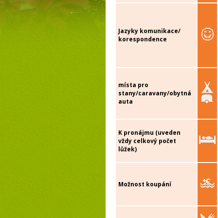
Jazyky komunikace/
korespondence
místa pro
stany/caravany/obytná
auta
K pronájmu (uveden
vždy celkový počet
lůžek)
Možnost koupání