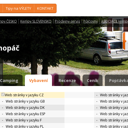
Tipy na VÝLETY
KONTAKT
mpy ČESKO
Kempy SLOVENSKO
Prodejny-servis
Půjčovny
ASOCIACE kemp
onopáč
Camping
Vybavení
Recenze
Ceník
Poptávka
Web stránky v jazyku CZ
-
Web stránky v ja
-
Web stránky v jazyku GB
-
Web stránky v ja
-
Web stránky v jazyku DK
-
Web stránky v jaz
-
Web stránky v jazyku ESP
-
Web stránky v ja
-
Web stránky v jazyku F
-
Web stránky v ja
-
Web stránky v jazyku PL
-
Web stránky v ja