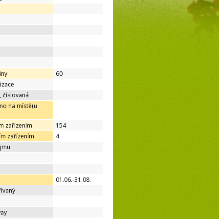
iny
60
lizace
, číslovaná
mo na místě(u
ím zařízením
154
ím zařízením
4
ájmu
01.06.-31.08.
řívaný
way