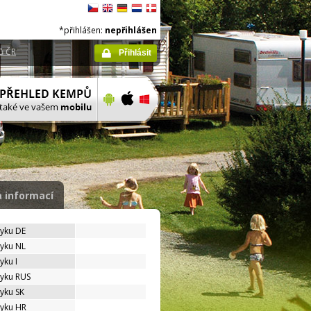
*přihlášen:
nepřihlášen
ů ČR
Přihlásit
 informací
zyku DE
zyku NL
yku I
zyku RUS
zyku SK
zyku HR