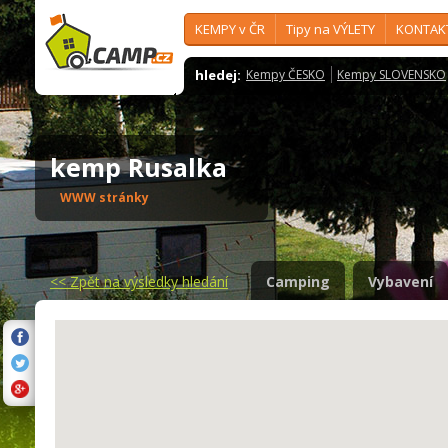
KEMPY v ČR
Tipy na VÝLETY
KONTAK
hledej:
Kempy ČESKO
Kempy SLOVENSKO
kemp Rusalka
WWW stránky
<<
Zpět na výsledky hledání
Camping
Vybavení