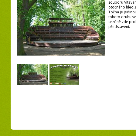
souboru Vltavan
otočného hledi
Točna je jedin
tohoto druhu ve 
sezóně zde prob
představení.