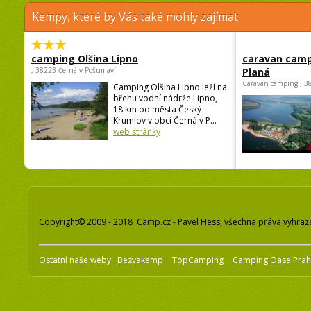
Kempy, které by Vás také mohly zajímat
camping Olšina Lipno
caravan camp
, 38223 Černá v Pošumaví
Planá
Caravan camping , 3
Camping Olšina Lipno leží na
břehu vodní nádrže Lipno,
18 km od města Český
Krumlov v obci Černá v P...
web stránky
Copyright© 2009 - 2018 Camp.cz - Pavel Hess, všechna práva vyhraz
Ostatní naše weby:
Bezvakemp
TopCamping
Camping Oase Pra