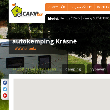
KEMPY v ČR
Tipy na VÝLETY
KONTAK
hledej:
Kempy ČESKO
Kempy SLOVENSKO
autokemping Krásné
WWW stránky
<<
Zpět na výsledky hledání
Camping
Vybavení