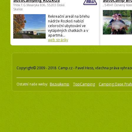
autocamping ROZKOŠ
autocamp Br
Třída.T.G.Masaryka 836, 55203 Česká
, 54941 Červený Kost
Skalice
Rekreační areál na břehu
nádrže Rozkoš nabízí
celoroční ubytování ve
vytápěných chatkách a v
apartmá...
web stránky
Copyright© 2009 - 2018 Camp.cz - Pavel Hess, všechna práva vyhraz
Ostatní naše weby:
Bezvakemp
TopCamping
Camping Oase Pra