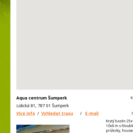
Aqua centrum Šumperk
K
Lidická 81, 787 01 Šumperk
Více info
/
Vyhledat trasu
/
E-mail
Krytý bazén 25x
10x6 m s hloubk
průlezky, house