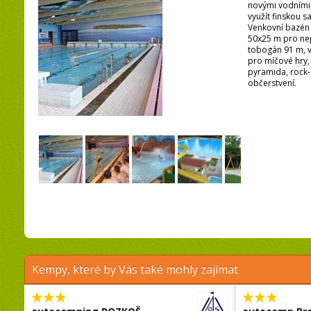
novými vodními
využít finskou 
Venkovní bazén
50x25 m pro nep
tobogán 91 m, v
pro míčové hry, 
pyramida, rock-
občerstvení.
Kempy, které by Vás také mohly zajímat