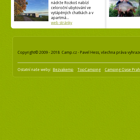
nádrže Rozkoš nabízí
celoroční ubytování ve
vytápěných chatkách a v
apartmá...
web stránky
Copyright© 2009 - 2018 Camp.cz - Pavel Hess, všechna práva vyhraz
Ostatní naše weby:
Bezvakemp
TopCamping
Camping Oase Pra