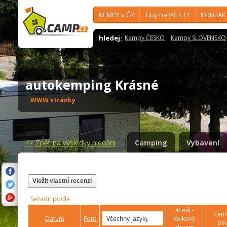
KEMPY v ČR
Tipy na VÝLETY
KONTAK
hledej:
Kempy ČESKO
Kempy SLOVENSKO
autokemping Krásné
WWW stránky
<<
Zpět na výsledky hledání
Camping
Vybavení
Vložit vlastní recenzi
Seřadit podle
Areál -
Camp
Datum
Foto
celkový
pev