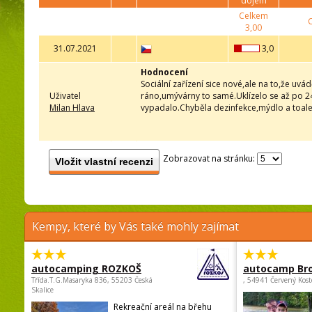
dojem
Celkem
3,00
31.07.2021
3,0
Hodnocení
Sociální zařízení sice nové,ale na to,že uvá
Uživatel
ráno,umývárny to samé.Uklízelo se až po 24
Milan Hlava
vypadalo.Chyběla dezinfekce,mýdlo a toale
Zobrazovat na stránku:
Vložit vlastní recenzi
Kempy, které by Vás také mohly zajímat
autocamping ROZKOŠ
autocamp Br
Třída.T.G.Masaryka 836, 55203 Česká
, 54941 Červený Kost
Skalice
Rekreační areál na břehu