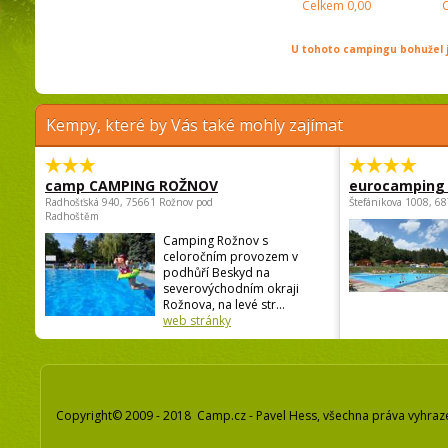
Celkem
0,00
U tohoto campingu bohužel j
Kempy, které by Vás také mohly zajímat
camp CAMPING ROŽNOV
eurocamping 
Radhošťská 940, 75661 Rožnov pod
Štefánikova 1008, 68
Radhoštěm
Camping Rožnov s
celoročním provozem v
podhůří Beskyd na
severovýchodním okraji
Rožnova, na levé str...
web stránky
Copyright© 2009 - 2018 Camp.cz - Pavel Hess, všechna práva vyhraz