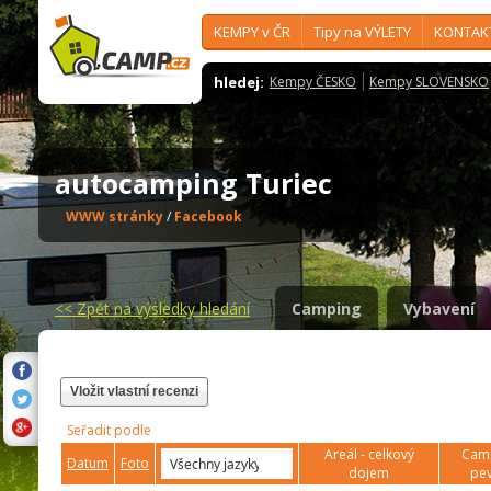
KEMPY v ČR
Tipy na VÝLETY
KONTAK
hledej:
Kempy ČESKO
Kempy SLOVENSKO
autocamping Turiec
WWW stránky
/
Facebook
<<
Zpět na výsledky hledání
Camping
Vybavení
Vložit vlastní recenzi
Seřadit podle
Areál - celkový
Camp
Datum
Foto
dojem
pev