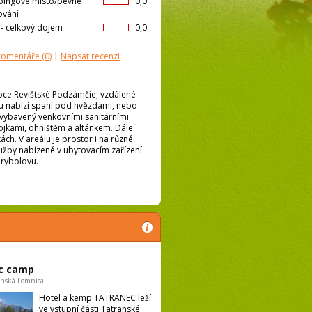
ingové místo/pevné
0,0
ování
l- celkový dojem
0,0
 komentáře
(0)
|
Napsat recenzi
obce Revištské Podzámčie, vzdálené
u nabízí spaní pod hvězdami, nebo
 vybavený venkovními sanitárními
pojkami, ohništěm a altánkem. Dále
ch. V areálu je prostor i na různé
lužby nabízené v ubytovacím zařízení
 rybolovu.
c camp
anská Lomnica
Hotel a kemp TATRANEC leží
ve vstupní části Tatranské