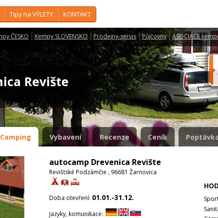
Tipy na VÝLETY
KONTAKT
mpy ČESKO
Kempy SLOVENSKO
Prodejny-servis
Půjčovny
ASOCIACE kemp
ica Revište
Camping
Vybavení
Recenze
Ceník
Poptávka
autocamp Drevenica Revište
Revištské Podzámčie , 96681 Žarnovica
HOD
01.01.-31.12.
Doba otevření:
Spor
Sanit
Jazyky, komunikace: