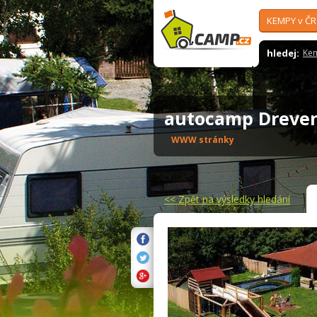
KEMPY v ČR
hledej:
Ke
autocamp Dreven
WWW stránky
<<
Zpět na výsledky hledání