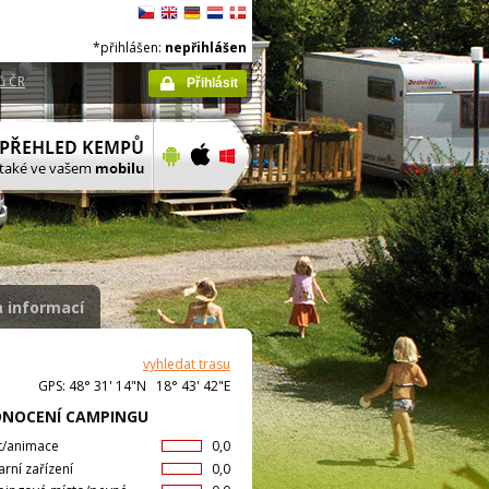
*přihlášen:
nepřihlášen
ů ČR
Přihlásit
 informací
vyhledat trasu
GPS: 48° 31' 14"N 18° 43' 42"E
NOCENÍ CAMPINGU
t/animace
0,0
arní zařízení
0,0