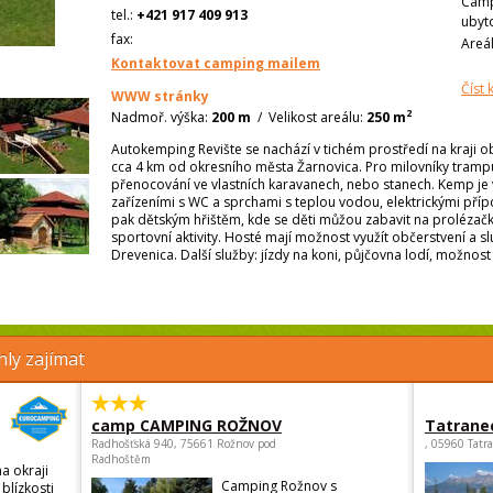
Camp
tel.:
+421 917 409 913
ubyt
fax:
Areá
Kontaktovat camping mailem
Číst
WWW stránky
2
Nadmoř. výška:
200 m
/
Velikost areálu:
250 m
Autokemping Revište se nachází v tichém prostředí na kraji 
cca 4 km od okresního města Žarnovica. Pro milovníky tramp
přenocování ve vlastních karavanech, nebo stanech. Kemp je
zařízeními s WC a sprchami s teplou vodou, elektrickými pří
pak dětským hřištěm, kde se děti můžou zabavit na prolézačká
sportovní aktivity. Hosté mají možnost využít občerstvení a s
Drevenica. Další služby: jízdy na koni, půjčovna lodí, možnost
ly zajímat
camp CAMPING ROŽNOV
Tatrane
Radhošťská 940, 75661 Rožnov pod
, 05960 Tatr
Radhoštěm
a okraji
Camping Rožnov s
blízkosti