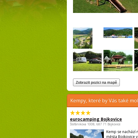
Kempy, které by Vás také moh
eurocamping Bojkovice
Štefánikova 1008, 687 71 Bojkovice
Kemp se nachází n
města Bojkovice v 