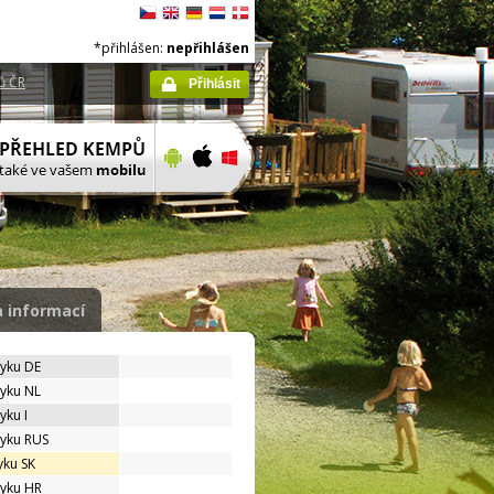
*přihlášen:
nepřihlášen
ů ČR
Přihlásit
 informací
zyku DE
zyku NL
yku I
zyku RUS
yku SK
zyku HR