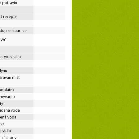
h potravin
 U recepce
stup restaurace
é WC
mery/ostraha
lynu
aravan míst
poplatek
umyvadlo
ty
tudená voda
dená voda
čka
prádla
, záchody-