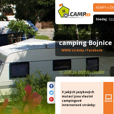
KEMPY v ČR
hledej:
Ke
camping Bojnic
WWW stránky
/
Facebook
<<
Zpět na výsledky hledání
V jakých jazykových
mutací jsou vlastní
campingové
internetové stránky: