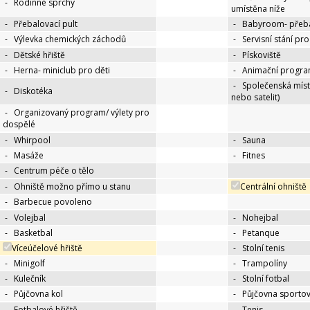
-
Rodinné sprchy
umístěna níže
-
Přebalovací pult
-
Babyroom- přeba
-
Výlevka chemických záchodů
-
Servisní stání pr
-
Dětské hřiště
-
Pískoviště
-
Herna- miniclub pro děti
-
Animační progra
-
Společenská míst
-
Diskotéka
nebo satelit)
-
Organizovaný program/ výlety pro
dospělé
-
Whirpool
-
Sauna
-
Masáže
-
Fitnes
-
Centrum péče o tělo
-
Ohniště možno přímo u stanu
Centrální ohniště
-
Barbecue povoleno
-
Volejbal
-
Nohejbal
-
Basketbal
-
Petanque
Víceúčelové hřiště
-
Stolní tenis
-
Minigolf
-
Trampolíny
-
Kulečník
-
Stolní fotbal
-
Půjčovna kol
-
Půjčovna sportov
-
Fotbalové hřiště
-
Tenis