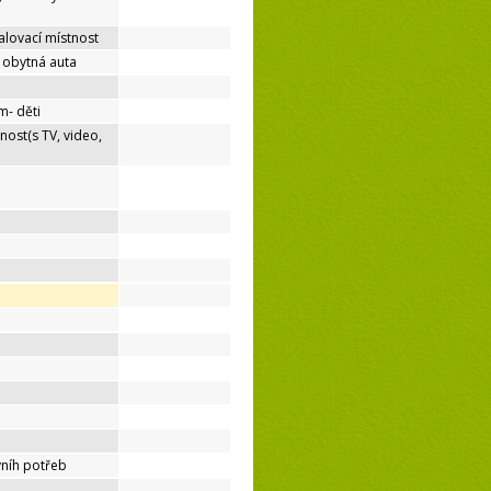
lovací místnost
o obytná auta
m- děti
nost(s TV, video,
níh potřeb