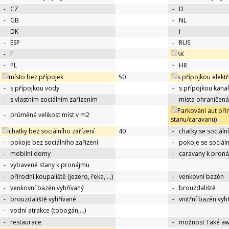
-
CZ
-
D
-
GB
-
NL
-
DK
-
I
-
ESP
-
RUS
-
F
SK
-
PL
-
HR
místo bez přípojek
50
s přípojkou elektř
-
s přípojkou vody
-
s přípojkou kana
-
s vlastním sociálním zařízením
-
místa ohraničená
Parkování aut pří
-
průměná velikost míst v m2
stanu/caravanu)
chatky bez sociálního zařízení
40
-
chatky se sociáln
-
pokoje bez sociálního zařízení
-
pokoje se sociál
-
mobilní domy
-
caravany k pron
-
vybavené stany k pronájmu
-
přírodní koupaliště (jezero, řeka, …)
-
venkovní bazén
-
venkovní bazén vyhřívaný
-
brouzdaliště
-
brouzdaliště vyhřívané
-
vnitřní bazén vyh
-
vodní atrakce (tobogán,…)
-
restaurace
-
možnost Také a