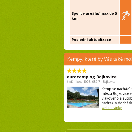
Sport v areálu/ max do 5
km
Poslední aktualizace
Kempy, které by Vás také moh
eurocamping Bojkovice
Štefánikova 1008, 687 71 Bojkovice
Kemp se nachází n
města Bojkovice v 
vlakového a auto
nádraží v docházko
web stránky