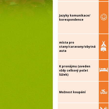
Jazyky komunikace/
korespondence
místa pro
stany/caravany/obytná
auta
K pronájmu (uveden
vždy celkový počet
lůžek)
Možnost koupání