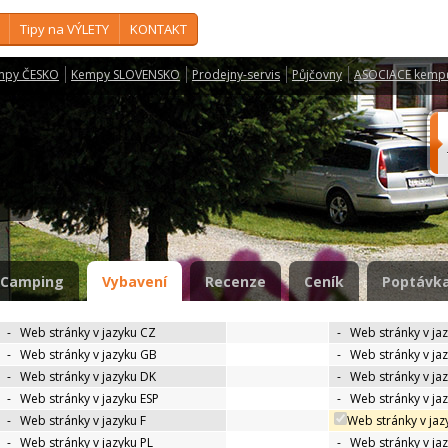
Tipy na VÝLETY
KONTAKT
mpy ČESKO
Kempy SLOVENSKO
Prodejny-servis
Půjčovny
ASOCIACE kemp
e
Camping
Vybavení
Recenze
Ceník
Poptávka
-
Web stránky v jazyku CZ
-
Web stránky v ja
-
Web stránky v jazyku GB
-
Web stránky v ja
-
Web stránky v jazyku DK
-
Web stránky v jaz
-
Web stránky v jazyku ESP
-
Web stránky v ja
-
Web stránky v jazyku F
Web stránky v jaz
-
Web stránky v jazyku PL
-
Web stránky v ja