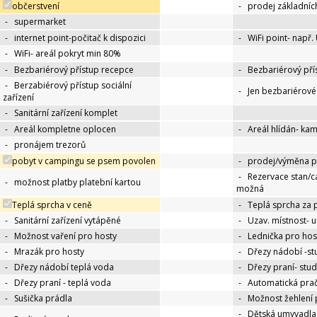
občerstvení
-
prodej základníc
-
supermarket
-
internet point-počitač k dispozici
-
WiFi point- např.
-
WiFi- areál pokryt min 80%
-
Bezbariérový přístup recepce
-
Bezbariérový pří
-
Berzabiérový přístup sociální
-
Jen bezbariérov
zařízení
-
Sanitární zařízení komplet
-
Areál kompletne oplocen
-
Areál hlídán- ka
-
pronájem trezorů
pobyt v campingu se psem povolen
-
prodej/výměna p
-
Rezervace stan/c
-
možnost platby platební kartou
možná
Teplá sprcha v ceně
-
Teplá sprcha za 
-
Sanitární zařízení vytápěné
-
Uzav. místnost- 
-
Možnost vaření pro hosty
-
Lednička pro hos
-
Mrazák pro hosty
-
Dřezy nádobí -s
-
Dřezy nádobí teplá voda
-
Dřezy praní- stu
-
Dřezy praní - teplá voda
-
Automatická pra
-
Sušička prádla
-
Možnost žehlení 
-
Dětská umyvadla