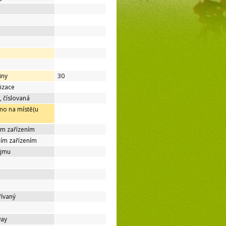
iny
30
lizace
, číslovaná
mo na místě(u
ím zařízením
ním zařízením
ájmu
řívaný
way