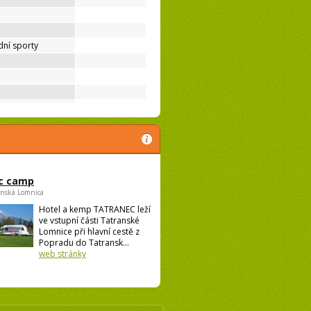
ní sporty
c camp
anská Lomnica
Hotel a kemp TATRANEC leží
ve vstupní části Tatranské
Lomnice při hlavní cestě z
Popradu do Tatransk...
web stránky