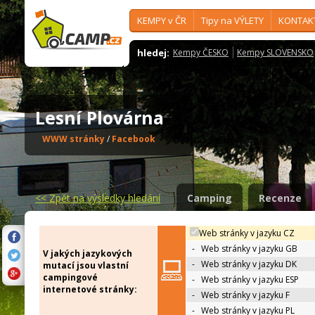
KEMPY v ČR
Tipy na VÝLETY
KONTAK
hledej:
Kempy ČESKO
Kempy SLOVENSKO
Lesní Plovárna
WWW stránky
/
Facebook
<<
Zpět na výsledky hledání
Camping
Recenze
Web stránky v jazyku CZ
-
Web stránky v jazyku GB
V jakých jazykových
-
Web stránky v jazyku DK
mutací jsou vlastní
campingové
-
Web stránky v jazyku ESP
internetové stránky:
-
Web stránky v jazyku F
-
Web stránky v jazyku PL