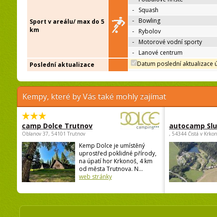
-
Squash
-
Bowling
Sport v areálu/ max do 5
km
-
Rybolov
-
Motorové vodní sporty
-
Lanové centrum
Datum poslední aktualizace 
Poslední aktualizace
Kempy, které by Vás také mohly zajímat
camp Dolce Trutnov
autocamp Sl
Oblanov 37, 54101 Trutnov
, 54344 Čistá v Krko
Kemp Dolce je umístěný
uprostřed poklidné přírody,
na úpatí hor Krkonoš, 4 km
od města Trutnova. N...
web stránky