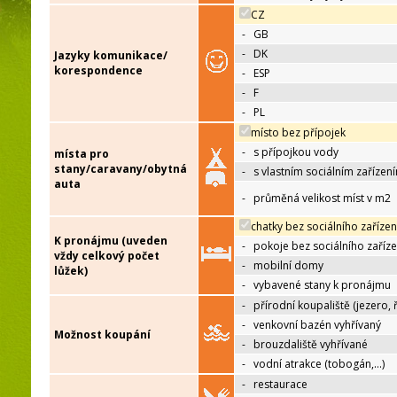
CZ
-
GB
-
DK
Jazyky komunikace/
korespondence
-
ESP
-
F
-
PL
místo bez přípojek
-
s přípojkou vody
místa pro
stany/caravany/obytná
-
s vlastním sociálním zařízen
auta
-
průměná velikost míst v m2
chatky bez sociálního zařízen
K pronájmu (uveden
-
pokoje bez sociálního zaříze
vždy celkový počet
-
mobilní domy
lůžek)
-
vybavené stany k pronájmu
-
přírodní koupaliště (jezero, 
-
venkovní bazén vyhřívaný
Možnost koupání
-
brouzdaliště vyhřívané
-
vodní atrakce (tobogán,…)
-
restaurace