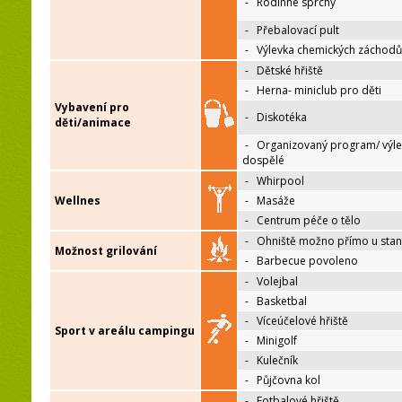
-
Rodinné sprchy
-
Přebalovací pult
-
Výlevka chemických záchodů
-
Dětské hřiště
-
Herna- miniclub pro děti
Vybavení pro
-
Diskotéka
děti/animace
-
Organizovaný program/ výle
dospělé
-
Whirpool
Wellnes
-
Masáže
-
Centrum péče o tělo
-
Ohniště možno přímo u sta
Možnost grilování
-
Barbecue povoleno
-
Volejbal
-
Basketbal
-
Víceúčelové hřiště
Sport v areálu campingu
-
Minigolf
-
Kulečník
-
Půjčovna kol
-
Fotbalové hřiště