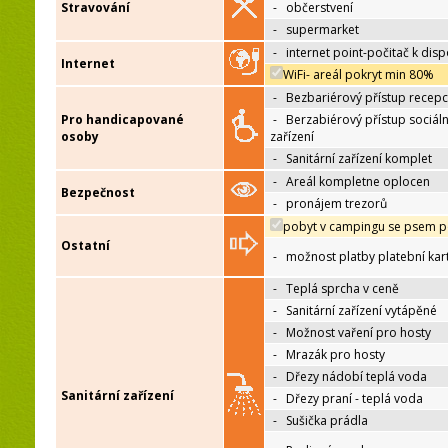
Stravování
-
občerstvení
-
supermarket
-
internet point-počitač k disp
Internet
WiFi- areál pokryt min 80%
-
Bezbariérový přístup recep
Pro handicapované
-
Berzabiérový přístup sociáln
osoby
zařízení
-
Sanitární zařízení komplet
-
Areál kompletne oplocen
Bezpečnost
-
pronájem trezorů
pobyt v campingu se psem p
Ostatní
-
možnost platby platební kar
-
Teplá sprcha v ceně
-
Sanitární zařízení vytápěné
-
Možnost vaření pro hosty
-
Mrazák pro hosty
-
Dřezy nádobí teplá voda
Sanitární zařízení
-
Dřezy praní - teplá voda
-
Sušička prádla